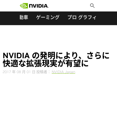
検索:
Skip
Toggle
to
Search
content
ター
自動車
ゲーミング
プロ グラフィックス
NVIDIA の発明により、さらに
快適な拡張現実が有望に
2017 年 08 月 01 日
投稿者：
NVIDIA Japan