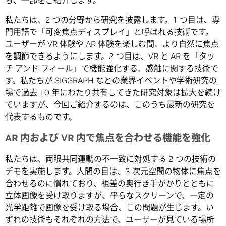
ら、一部をご紹介します。
私たちは、2 つの分野から研究を披露します。1 つ目は、専
門用語で「可変焦点ディスプレイ」と呼ばれる技術です。
ユーザーが VR 体験や AR 体験を楽しむ間、より自然に焦点
を調節できるようにします。2 つ目は、VR と AR を「タッ
チ アンド フィール」で機能強化する、感触に関する技術で
す。私たちが SIGGRAPH などの業界イベントや学術研究の
場で過去 10 年にわたり共有してきた研究対象は拡大を続け
ていますが、今回ご紹介するのは、このうち最新の研究を
代表するものです。
AR 内および VR 内で焦点を合わせる機能を強化
私たちは、両眼共同運動の不一致に対処する 2 つの技術の
デモを実施します。人間の目は、3 次元空間の物体に焦点を
合わせるのに慣れており、視差の奥行き手がかりとともに
立体画像を受け取りますが、平らなスクリーンで、一定の
光学距離で画像を受け取る場合、この問題が生じます。い
ずれの技術もそれぞれの方法で、ユーザーが見ている場所