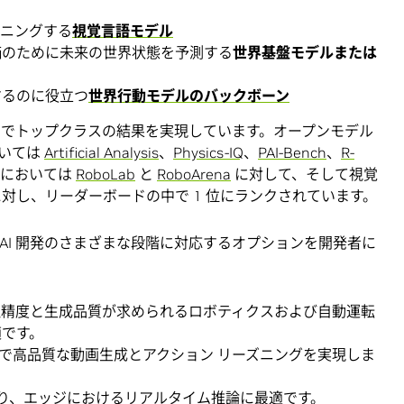
ズニングする
視覚言語モデル
価のために未来の世界状態を予測する
世界基盤モデルまたは
するのに役立つ
世界行動モデルのバックボーン
チマークでトップクラスの結果を実現しています。オープンモデル
おいては
Artificial Analysis
、
Physics-IQ
、
PAI-Bench
、
R-
ーにおいては
RoboLab
と
RoboArena
に対して、そして視覚
対し、リーダーボードの中で 1 位にランクされています。
ル AI 開発のさまざまな段階に対応するオプションを開発者に
理精度と生成品質が求められるロボティクスおよび自動運転
適です。
秒で高品質な動画生成とアクション リーズニングを実現しま
り、エッジにおけるリアルタイム推論に最適です。