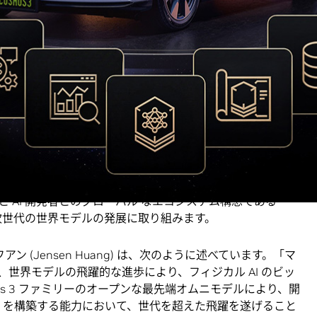
6
年
6
月
1
日
—
NVIDIA は本日、ビジョン リーズニング、ワ
テムに統合した、画期的な
mixture-of-transformers
アー
オープンな世界基盤モデル、
NVIDIA Cosmos™ 3
を発表しまし
ムニモデル
で
、テキスト、画像、動画、環境音、アクション
従来は数カ月かかっていたフィジカル AI のトレーニング
します。
orest Labs、Dyna Robotics、Generalist、LTX、Runway、
と AI 開発者とのグローバル なエコシステム構想である
協力して次世代の世界モデルの発展に取り組みます。
 フアン (Jensen Huang) は、次のように述べています。「マ
世界モデルの飛躍的な進歩により、フィジカル AI のビッ
os 3 ファミリーのオープンな最先端オムニモデルにより、開
I を構築する能力において、世代を超えた飛躍を遂げること