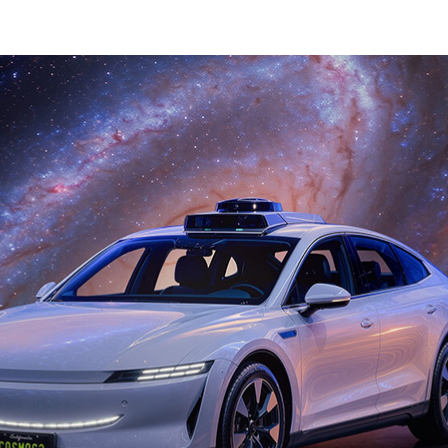
 日に発表された
プレスリリース
の抄訳です。
ル AI のリーズニング、ワールド シミュレーション、アクション生
nsformers アーキテクチャを基盤に構築された、リーダーボード
ル AI基盤 モデル
生成とフィジカル AI のポリシー モデル開発のために、テキス
わたるネイティブなビジョン リーズニングとマルチモーダ
プンなオムニモデル
est Labs、Generalist、LTX、Runway、Skild AI といった主要
DIA Cosmos Coalition を立ち上げ、次世代のオープンな