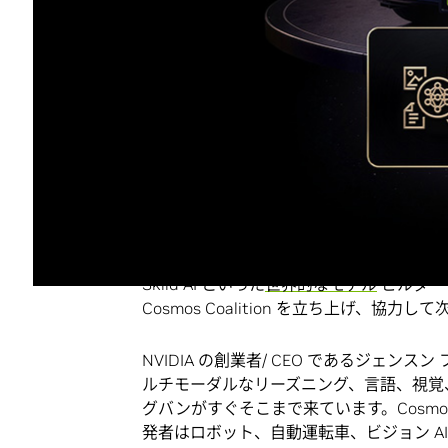
台湾、台北
— NVIDIA GTC Taipei — 202
ールド生成、アクション予測を単一のシス
キテクチャに基づくフィジカル AI 用の
た。
Cosmos 3 は世界初の完全にオープンな
オ
をネイティブに理解して生成できるもので、
と評価サイクルにかかる時間を数日に短縮
また、NVIDIA は、
Agile Robots
、Black F
Skild AI といった
世界的なモデル
ビルダー
Cosmos Coalition を立ち上げ、
NVIDIA の創業者/ CEO であるジェンスン
ルチモーダルなリーズニング、言語、視覚、
グバンがすぐそこまで来ています。Cosm
発者はロボット、自動運転車、ビジョン A