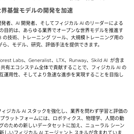
世界基盤モデルの開発を加速
デルの開発者、AI 開発者、そしてフィジカル AI のリーダーによる
の目的は、あらゆる業界でオープンな世界モデルを推進す
 3 の技術、トレーニング ツール、大規模トレーニング用の
がら、モデル、研究、評価手法を提供できます。
est Labs、Generalist、LTX、Runway、Skild AI が含ま
築し、共有エコシステム全体で貢献することで、フィジカル AI の
互運用性、そしてより急速な進歩を実現することを目指し
A のフィジカル AI スタックを強化し、業界を問わず学習と評価の
のプラットフォームには、ロボティクス、物理学、人間の動
グのための新しいデータセットに加え、ニューラル シーン
新しい
フィジカル AI エージェント スキル
が含まれていま