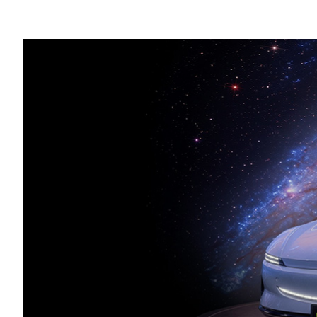
Share
※本発表資料は台湾時間 2026 年 6 月 1
ニュース概要
:
NVIDIA Cosmos 3 は、フィジカ
成向けの画期的な mixture-of-tra
のトップを飾る新しいオープンなフィジカ
Cosmos 3 は、最先端の合成データ
ト、画像、動画、環境音、アクションに
ル生成を備えた、世界初の完全にオー
NVIDIA は、Agile Robots、Black For
な AI ラボやロボティクスのリーダーと NVI
世界基盤モデルを発展