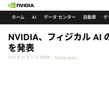
Skip
to
content
ホーム
AI
データ センター
自動車
ゲ
NVIDIA、フィジカル A
を発表
2026 年 06 月 02 日
投稿者：
NVIDIA Japan