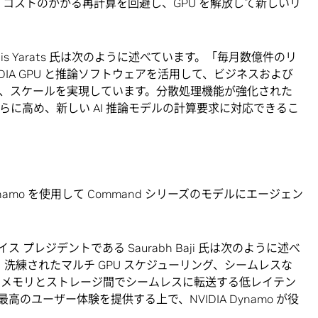
で、コストのかかる再計算を回避し、GPU を解放して新しいリ
 Denis Yarats 氏は次のように述べています。「毎月数億件のリ
DIA GPU と推論ソフトウェアを活用して、ビジネスおよび
、スケールを実現しています。分散処理機能が強化された
さらに高め、新しい AI 推論モデルの計算要求に対応できるこ
A Dynamo を使用して Command シリーズのモデルにエージェン
ス プレジデントである Saurabh Baji 氏は次のように述べ
は、洗練されたマルチ GPU スケジューリング、シームレスな
をメモリとストレージ間でシームレスに転送する低レイテン
のユーザー体験を提供する上で、NVIDIA Dynamo が役