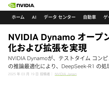
Skip
to
content
ホーム
AI
データ センター
自動車
ゲ
NVIDIA Dynamo 
化および拡張を実現
NVIDIA Dynamoが、テストタイム コ
の推論最適化により、DeepSeek-R1 の処
2025 年 03 月 19 日
投稿者：
NVIDIA Japan