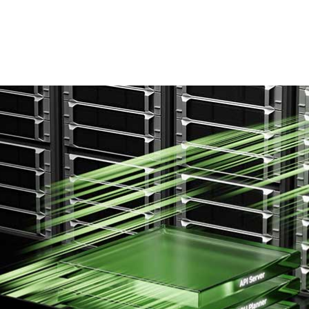
GTC — 2025 年 3 月 18 日ー
NVIDIA は本日、AI フ
モデルの高速化および拡張を、最小限にコストを抑え、効率性を
スのリーズニング ソフトウェア、
NVIDIA Dynamo
を発表し
えトークン収益を最大化するには、多数のGPU間で AI 推論
ンし調整することが極めて重要になります。
ゆる AI モデルが、1 つのプロンプトごとに「思考」するた
ります。推論性能を向上させながら、推論コストを継続的
ーの成長が加速し、収益機会が拡大します。