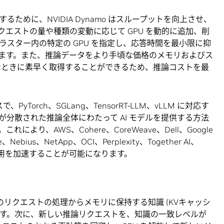
ために、NVIDIA Dynamo はスループットを向上させ、
エストの量や種類の変動に応じて GPU を動的に追加、削
スター内の特定の GPU を指定し、応答時間を最小限に抑
ます。また、推論データをより手頃な価格のメモリおよびス
なときに素早く取得することができるため、推論コストを最
、PyTorch、SGLang、TensorRT-LLM、vLLM に対応す
分散された推論全体にわたって AI モデルを提供する方法
り、AWS、Cohere、CoreWeave、Dell、Google
e、Nebius、NetApp、OCI、Perplexity、Together AI、
の採用を加速することが可能になります。
が過去のリクエストの処理からメモリに保持する知識 (KVキャッシ
グします。次に、新しい推論リクエストを、知識の一致レベルが