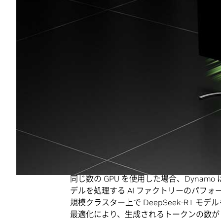
NVIDIA Dynamo は、リーズニング A
化のために設計された NVIDIA Triton In
ウェアです。 数千の GPU 間での推論
規模言語モデル (LLM) の処理フェーズと
ェーズがその特定のニーズに合わせて個別
きるようになります。
NVIDIA の創業者/CEO であるジェンスン フ
デルは、世界のあらゆる産業において、さ
れており、益々高度なものになっています。
NVIDIA Dynamo はこれらのモデル
推進します」
同じ数の GPU を使用した場合、Dynamo は現
デルを処理する AI ファクトリーのパフォーマ
規模クラスター上で DeepSeek-R1 モデ
最適化により、生成されるトークンの数が G