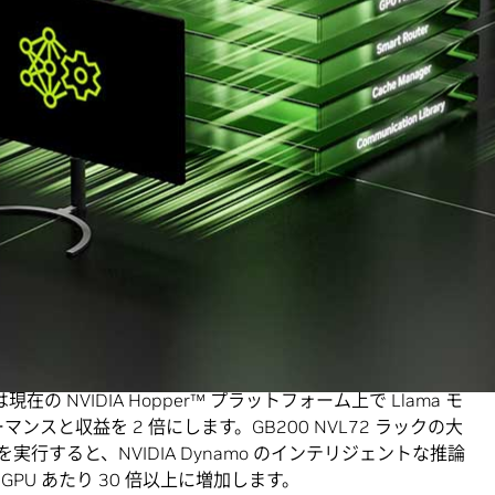
I モデルを展開する AI ファクトリー向けに、トークン収益の最大
ference Server™ の後継となる新しい AI 推論サービス ソフト
処理をオーケストレーションおよび高速化し、分散処理をして大
生成フェーズを異なる GPU に分散します。 これにより、各フ
に最適化され、GPU リソースを最大限に活用することがで
アン (Jensen Huang) は、次のように述べました。「AI モ
まざまな方法で思考し、学習できるようにトレーニングさ
カスタムのリーズニング AIの未来を実現するために、
を大規模に提供し、AI ファクトリー全般でのコスト削減と効率化を
在の NVIDIA Hopper™ プラットフォーム上で Llama モ
ンスと収益を 2 倍にします。GB200 NVL72 ラックの大
ルを実行すると、NVIDIA Dynamo のインテリジェントな推論
PU あたり 30 倍以上に増加します。