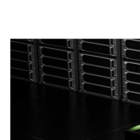
Share
【プレス リリース】カリフォルニア州サンノゼ — 
ァクトリーにおける AI リーズニング 
最大限に高めることが可能なオープンソー
ました。
AI ファクトリーの稼働コストを最小限に抑
リクエストを効率的にオーケストレーショ
AI リーズニングが主流になるにつれ、あら
めに数万ものトークンを生成するようにな
に削減することで、サービス プロバイダ