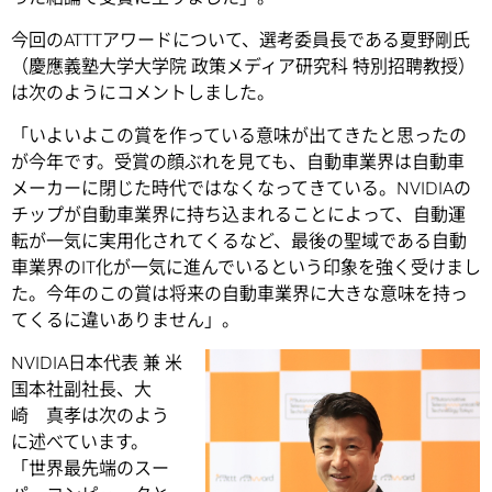
今回のATTTアワードについて、選考委員長である夏野剛氏
（慶應義塾大学大学院 政策メディア研究科 特別招聘教授）
は次のようにコメントしました。
「いよいよこの賞を作っている意味が出てきたと思ったの
が今年です。受賞の顔ぶれを見ても、自動車業界は自動車
メーカーに閉じた時代ではなくなってきている。NVIDIAの
チップが自動車業界に持ち込まれることによって、自動運
転が一気に実用化されてくるなど、最後の聖域である自動
車業界のIT化が一気に進んでいるという印象を強く受けまし
た。今年のこの賞は将来の自動車業界に大きな意味を持っ
てくるに違いありません」。
NVIDIA日本代表 兼 米
国本社副社長、大
崎 真孝は次のよう
に述べています。
「世界最先端のスー