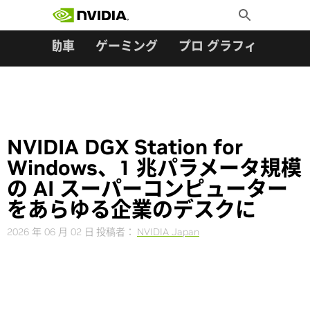
検索:
Skip
Toggle
to
Search
content
ター
自動車
ゲーミング
プロ グラフィックス
NVIDIA DGX Station for
Windows、1 兆パラメータ規模
の AI スーパーコンピューター
をあらゆる企業のデスクに
2026 年 06 月 02 日
投稿者：
NVIDIA Japan