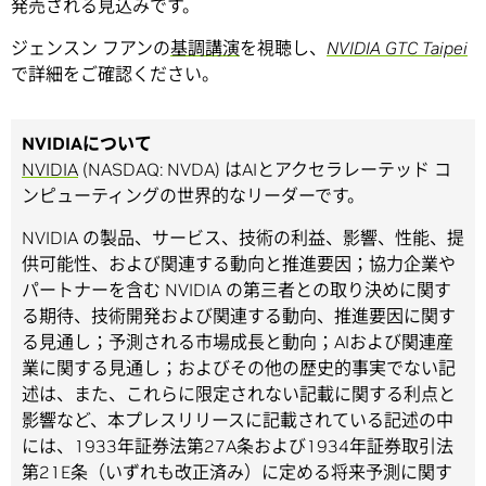
発売される見込みです。
ジェンスン
フアンの
基調講演
を視聴し、
NVIDIA GTC Taipei
で詳細をご確認ください。
NVIDIAについて
NVIDIA
(NASDAQ: NVDA) はAIとアクセラレーテッド コ
ンピューティングの世界的なリーダーです。
NVIDIA の製品、サービス、技術の利益、影響、性能、提
供可能性、および関連する動向と推進要因；協力企業や
パートナーを含む NVIDIA の第三者との取り決めに関す
る期待、技術開発および関連する動向、推進要因に関す
る見通し；予測される市場成長と動向；AIおよび関連産
業に関する見通し；およびその他の歴史的事実でない記
述は、また、これらに限定されない記載に関する利点と
影響など、本プレスリリースに記載されている記述の中
には、1933年証券法第27A条および1934年証券取引法
第21E条（いずれも改正済み）に定める将来予測に関す