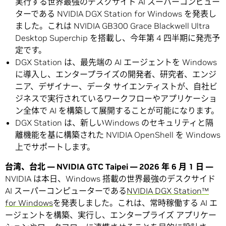
実行する世界最強のデスクサイド AI スーパーコンピュー
ターである NVIDIA DGX Station for Windows を発表し
ました。これは NVIDIA GB300 Grace Blackwell Ultra
Desktop Superchip を搭載し、今年第 4 四半期に発売予
定です。
DGX Station は、最先端の AI エージェントを Windows
に導入し、エンタープライズの開発者、研究者、エンジ
ニア、デザイナー、データ サイエンティストが、自社ビ
ジネスで実行されているワークフローやアプリケーショ
ン全体で AI を構築して展開することが可能になります。
DGX Station は、新しいWindows のセキュリティと隔
離機能を基に構築された NVIDIA OpenShell を Windows
上でサポートします。
台湾、台北
— NVIDIA GTC Taipei — 2026
年
6
月
1
日
—
NVIDIA は本日、Windows 搭載の世界最強のデスクサイド
AI スーパーコンピューターである
NVIDIA DGX Station™
for Windows
を発表しました。これは、常時稼働する AI エ
ージェントを構築、実行し、エンタープライズ アプリケー