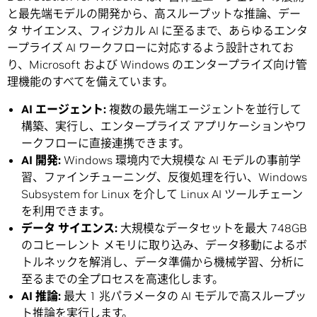
と最先端モデルの開発から、高スループットな推論、デー
タ サイエンス、フィジカル AI に至るまで、あらゆるエンタ
ープライズ AI ワークフローに対応するよう設計されてお
り、Microsoft および Windows のエンタープライズ向け管
理機能のすべてを備えています。
AI
エージェント
:
複数の最先端エージェントを並行して
構築、実行し、エンタープライズ アプリケーションやワ
ークフローに直接連携できます。
AI
開発
:
Windows 環境内で大規模な AI モデルの事前学
習、ファインチューニング、反復処理を行い、Windows
Subsystem for Linux を介して Linux AI ツールチェーン
を利用できます。
データ
サイエンス
:
大規模なデータセットを最大 748GB
のコヒーレント メモリに取り込み、データ移動によるボ
トルネックを解消し、データ準備から機械学習、分析に
至るまでの全プロセスを高速化します。
AI
推論
:
最大 1 兆パラメータの AI モデルで高スループッ
ト推論を実行します。