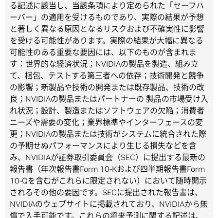
る記述に該当し、当該条項により定められた「セーフハ
ーバー」の適用を受けるものであり、実際の結果が予想
と著しく異なる原因となるリスクおよび不確実性に影響
を受ける可能性があります。実際の結果が大幅に異なる
可能性のある重要な要因には、以下のものが含まれま
す：世界的な経済状況；NVIDIAの製品を製造、組み立
て、梱包、テストする第三者への依存；技術開発と競争
の影響；新製品や技術の開発または既存製品、技術の改
良；NVIDIAの製品またはパートナーの 製品の市場受け入
れ状況；設計、製造またはソフトウェアの欠陥；消費者
ニーズや需要の変化；業界標準やインターフェースの変
更；NVIDIAの製品または技術がシステムに統合された際
の予期せぬパフォーマンスにより生じる損失などを含
み、NVIDIAが証券取引委員会（SEC）に提出する最新の
報告書（年次報告書Form 10-Kおよび四半期報告書Form
10-Qを含むがこれらに限定されない）において随時開示
されるその他の要因です。SECに提出された報告書は、
NVIDIAのウェブサイトに掲載されており、NVIDIAから無
償で入手可能です。これらの将来予測に関する記述は、