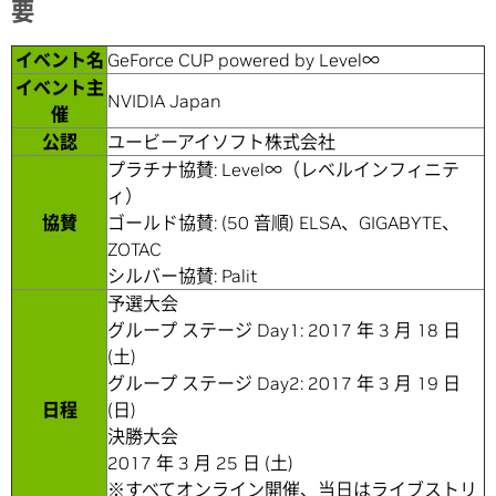
要
イベント名
GeForce CUP powered by Level∞
イベント主
NVIDIA Japan
催
公認
ユービーアイソフト株式会社
プラチナ協賛: Level∞（レベルインフィニテ
ィ）
協賛
ゴールド協賛: (50 音順) ELSA、GIGABYTE、
ZOTAC
シルバー協賛: Palit
予選大会
グループ ステージ Day1: 2017 年 3 月 18 日
(土)
グループ ステージ Day2: 2017 年 3 月 19 日
日程
(日)
決勝大会
2017 年 3 月 25 日 (土)
※すべてオンライン開催、当日は
ライブストリ