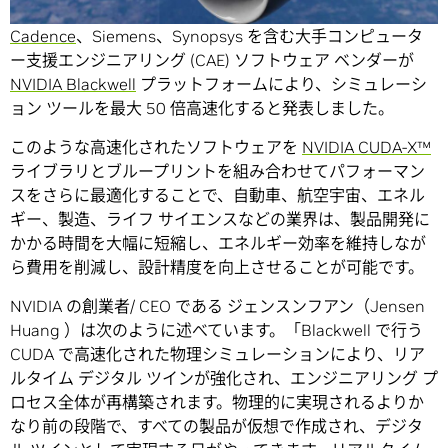
2025 年 3 月 18 日ー
NVIDIA は本日、Ansys、Altair、
Cadence
、Siemens、Synopsys を含む大手コンピュータ
ー支援エンジニアリング (CAE) ソフトウェア ベンダーが
NVIDIA Blackwell
プラットフォームにより、シミュレーシ
ョン ツールを最大 50 倍高速化すると発表しました。
このような高速化されたソフトウェアを
NVIDIA CUDA-X™
ライブラリとブループリントを組み合わせてパフォーマン
スをさらに最適化することで、自動車、航空宇宙、エネル
ギー、製造、ライフ サイエンスなどの業界は、製品開発に
かかる時間を大幅に短縮し、エネルギー効率を維持しなが
ら費用を削減し、設計精度を向上させることが可能です。
NVIDIA の創業者/ CEO である ジェンスンフアン（Jensen
Huang ）は次のように述べています。「Blackwell で行う
CUDA で高速化された物理シミュレーションにより、リア
ルタイム デジタル ツインが強化され、エンジニアリング プ
ロセス全体が再構築されます。物理的に実現されるよりか
なり前の段階で、すべての製品が仮想で作成され、デジタ