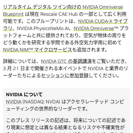
リアルタイム デジタル ツイン向けの NVIDIA Omniverse
Blueprint
は現在 Rescale CAE Hub の一部として広く利用
可能です。このブループリントは、
NVIDIA CUDA-X ライブ
ラリ
、NVIDIA PhysicsNeMo AI、
NVIDIA Omniverse
™ プラ
ットフォームと共に提供されており、空気が物体の周りを
どう動くかを研究する学問である外空気力学用に初めて
NVIDIA NIM™ マイクロサービス
も追加されます。
詳細については、
NVIDIA GTC の基調講演
をご覧いただき、
3 月 21 日まで開催される本イベントで NVIDIA と業界のリ
ーダーたちによる
セッションに参加登録
してください。
NVIDIA について
NVIDIA
(NASDAQ: NVDA) はアクセラレーテッド コンピ
ューティングの世界的なリーダーです。
このプレス リリースの記述は、将来についての記述であ
り現実に想定とは異なる結果となるリスクや不確実性が