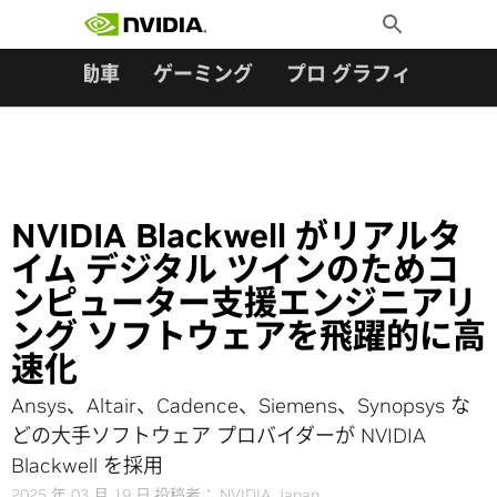
検索:
Skip
Toggle
to
Search
content
ター
自動車
ゲーミング
プロ グラフィックス
NVIDIA Blackwell がリアルタ
イム デジタル ツインのためコ
ンピューター支援エンジニアリ
ング ソフトウェアを飛躍的に高
速化
Ansys、Altair、Cadence、Siemens、Synopsys な
どの大手ソフトウェア プロバイダーが NVIDIA
Blackwell を採用
2025 年 03 月 19 日
投稿者：
NVIDIA Japan