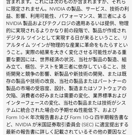
含まれます。これには次のものが含まれますが、それら
に限定されません。NVIDIA の製品、サービス、技術の利
益、影響、利用可能性、パフォーマンス、第三者による
NVIDIA 製品およびテクノロジの適用あるいは提供、物理
的に実現されるよりかなり前の段階で、製品が作成され
デジタル ツインとして実現する日が来るということ、リ
アルタイム ツインが物理的な産業に革命をもたらすとい
うこと。実際の結果を大きく変化させる可能性がある重
要な要因には、世界経済の状況、当社が製品の製造、組
み立て、梱包、テストを第三者に依存していること、技
術開発と競争の影響、新製品や新技術の開発、または既
存の製品や技術の改良、当社の製品またはパートナーの
製品の市場の受容度、設計、製造またはソフトウェアの
欠陥、消費者の好みまたは需要の変化、業界標準および
インターフェースの変化、当社の製品または技術がシス
テムに統合された場合の予期せぬ性能低下、および
Form 10-K 年次報告書および Form 10-Q 四半期報告書な
ど、NVIDIA が米国証券取引委員会 (SEC) に適宜提出する
最新の報告書に詳しく記載されているその他の要因など