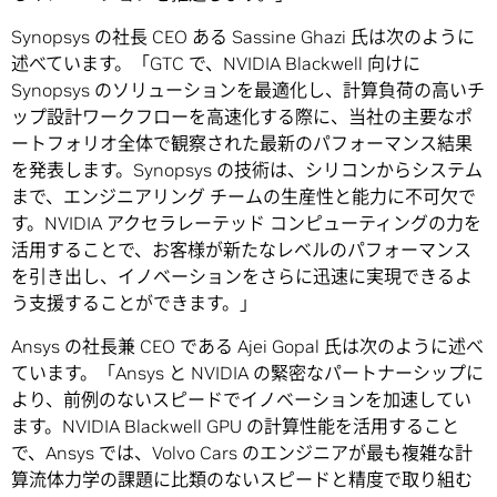
Synopsys の社長 CEO ある Sassine Ghazi 氏は次のように
述べています。「GTC で、NVIDIA Blackwell 向けに
Synopsys のソリューションを最適化し、計算負荷の高いチ
ップ設計ワークフローを高速化する際に、当社の主要なポ
ートフォリオ全体で観察された最新のパフォーマンス結果
を発表します。Synopsys の技術は、シリコンからシステム
まで、エンジニアリング チームの生産性と能力に不可欠で
す。NVIDIA アクセラレーテッド コンピューティングの力を
活用することで、お客様が新たなレベルのパフォーマンス
を引き出し、イノベーションをさらに迅速に実現できるよ
う支援することができます。」
Ansys の社長兼 CEO である Ajei Gopal 氏は次のように述べ
ています。「Ansys と NVIDIA の緊密なパートナーシップに
より、前例のないスピードでイノベーションを加速してい
ます。NVIDIA Blackwell GPU の計算性能を活用すること
で、Ansys では、Volvo Cars のエンジニアが最も複雑な計
算流体力学の課題に比類のないスピードと精度で取り組む