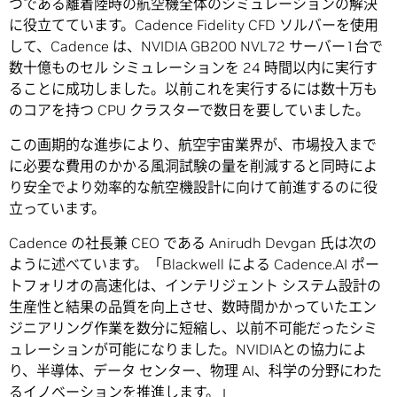
つである離着陸時の航空機全体のシミュレーションの解決
に役立てています。Cadence Fidelity CFD ソルバーを使用
して、Cadence は、NVIDIA GB200 NVL72 サーバー1台で
数十億ものセル シミュレーションを 24 時間以内に実行す
ることに成功しました。以前これを実行するには数十万も
のコアを持つ CPU クラスターで数日を要していました。
この画期的な進歩により、航空宇宙業界が、市場投入まで
に必要な費用のかかる風洞試験の量を削減すると同時によ
り安全でより効率的な航空機設計に向けて前進するのに役
立っています。
Cadence の社長兼 CEO である Anirudh Devgan 氏は次の
ように述べています。「Blackwell による Cadence.AI ポー
トフォリオの高速化は、インテリジェント システム設計の
生産性と結果の品質を向上させ、数時間かかっていたエン
ジニアリング作業を数分に短縮し、以前不可能だったシミ
ュレーションが可能になりました。NVIDIAとの協力によ
り、半導体、データ センター、物理 AI、科学の分野にわた
るイノベーションを推進します。」