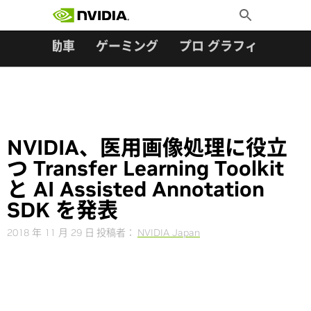
検索:
Skip
Toggle
to
Search
content
ター
自動車
ゲーミング
プロ グラフィックス
NVIDIA、医用画像処理に役立
つ Transfer Learning Toolkit
と AI Assisted Annotation
SDK を発表
2018 年 11 月 29 日
投稿者：
NVIDIA Japan