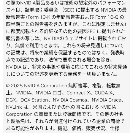
の際のNVIDIA製品あるいは技術の想定外のパフォーマン
ス不良、証券取引委員会 （SEC) に提出する NVIDIA の最
新報告書 (Form 10-K の年間報告書および Form 10-Q の
四半期ごとの報告書を含みますが、これに限定しません)
に都度記載される詳細なその他の要因SEC に提出された
報告書の写しは、NVIDIAのウェブサイトに掲載されてお
り、無償で利用できます。これらの将来見通しについて
の記載は、将来の業績を保証するものではなく、発表時
点での記述であり、法律で要求される場合を除き、
NVIDIA は、将来の事象や環境に応じてこれらの将来見通
しについての記述を更新する義務を一切負いません。
© 2025 NVIDIA Corporation.無断複写、複製、転載禁
止。NVIDIA、NVIDIA ロゴ、Connect-X、CUDA-X、
DGX、DGX Station、NVIDIA Cosmos、NVIDIA Grace、
NVLink は、米国およびその他の国における NVIDIA
Corporation の商標または登録商標です。その他の社名
と製品名は、それらが関連付けられている企業の商標で
ある可能性があります。機能、価格、販売状況、仕様