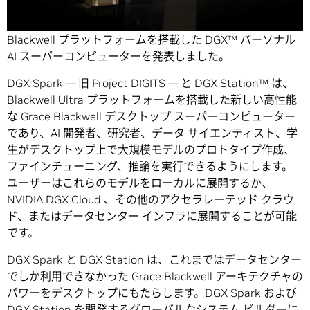
【プレス リリース】カリフォルニア州サンノゼ — GTC —
2025 年 3 月 18 日ー
NVIDIA は本日、NVIDIA Grace
Blackwell プラットフォームを搭載した DGX™ パーソナル
AI スーパーコンピューターを発表しました。
DGX Spark — 旧 Project DIGITS — と DGX Station™ は、
Blackwell Ultra プラットフォームを搭載した新しい高性能
な Grace Blackwell デスクトップ スーパーコンピューター
であり、AI 開発者、研究者、データ サイエンティスト、学
生がデスクトップ上で大規模モデルのプロトタイプ作成、
ファインチューニング、推論を実行できるようにします。
ユーザーはこれらのモデルをローカルに展開するか、
NVIDIA DGX Cloud 、その他のアクセラレーテッド クラウ
ド、またはデータセンター インフラに展開することが可能
です。
DGX Spark と DGX Station は、これまではデータセンター
でしか利用できなかった Grace Blackwell アーキテクチャの
パワーをデスクトップにもたらします。DGX Spark および
DGX Station を開発するグローバルなシステム ビルダーに