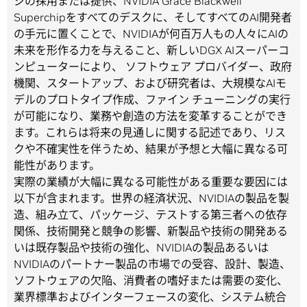
ジの採用または提供、NVIDIA Grace Blackwell
Superchipをすべてのデスクに、そしてすべてのAI開発者
の手元に置くことで、NVIDIAが何百万人もの人々にAIの
未来を形作る力を与えること、新しいDGX AIスーパーコ
ンピューターにより、 ソフトウェア プロバイダー、政府
機関、スタートアップ、および研究者は、大規模なAIモ
デルのプロトタイプ作成、ファイン チューニングの実行
が可能になり、業務や創造の方法を変革することができ
ます。これらは将来の見通しに関する記述であり、リス
クや不確実性を伴うため、結果が予想と大幅に異なる可
能性があります。
実際の業績が大幅に異なる可能性がある重要な要因には
以下が含まれます。世界の経済状況、NVIDIAの製品を製
造、組み立て、パッケージ、テストする第三者への依存
関係、技術開発と競争の影響、新製品や技術の開発ある
いは既存製品や技術の強化、NVIDIAの製品あるいは
NVIDIAのパートナー製品の市場での受容、設計、製造、
ソフトウェアの欠陥、消費者の嗜好または需要の変化、
業界標準およびインターフェースの変化、システム統合