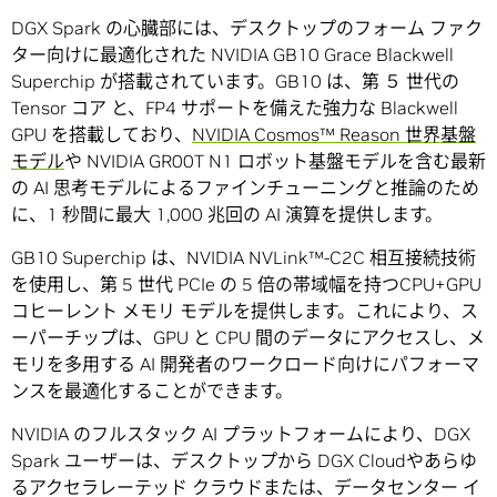
DGX Spark の心臓部には、デスクトップのフォーム ファク
ター向けに最適化された NVIDIA GB10 Grace Blackwell
Superchip が搭載されています。GB10 は、第 ５ 世代の
Tensor コア と、FP4 サポートを備えた強力な Blackwell
GPU を搭載しており、
NVIDIA Cosmos™ Reason 世界基盤
モデル
や NVIDIA GR00T N1 ロボット基盤モデルを含む最新
の AI 思考モデルによるファインチューニングと推論のため
に、1 秒間に最大 1,000 兆回の AI 演算を提供します。
GB10 Superchip は、NVIDIA NVLink™-C2C 相互接続技術
を使用し、第 5 世代 PCIe の 5 倍の帯域幅を持つCPU+GPU
コヒーレント メモリ モデルを提供します。これにより、ス
ーパーチップは、GPU と CPU 間のデータにアクセスし、メ
モリを多用する AI 開発者のワークロード向けにパフォーマ
ンスを最適化することができます。
NVIDIA のフルスタック AI プラットフォームにより、DGX
Spark ユーザーは、デスクトップから DGX Cloudやあらゆ
るアクセラレーテッド クラウドまたは、データセンター イ