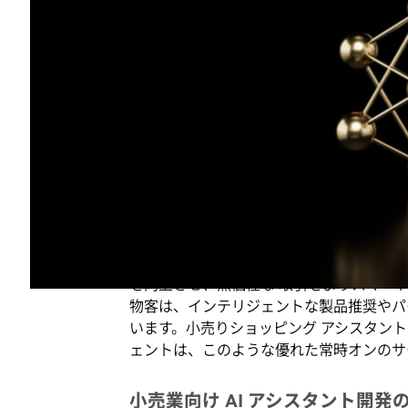
開発者は、Omniverse プラットフォ
で、AI エージェントが物理的に正確な仮
ソファの購入を検討している顧客は、その
ビュー可能になります。
このような先進的な機能を備えた AI エ
た代替製品や アップグレードの提案を通
の返品率を下げ、注文数の平均量を増やす
NVIDIA の小売、消費財、およびクイック
アジタ マーティン (Azita Martin)
を向上させ、無個性な 取引をよりスマー
物客は、インテリジェントな製品推奨やパ
います。小売りショッピング アシスタント向けの N
ェントは、このような優れた常時オンのサ
小売業向け AI アシスタント開発