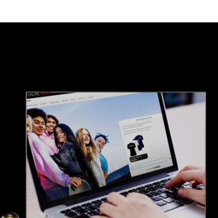
DIA は本日、オンラインと店舗でのショッピング体験を変革す
 ワークフローである、
小売りショッピング アシスタント向け
verse
™ プラットフォーム上に構築されたこのブループリン
ートする AI 搭載のデジタル アシスタントを作成するのに
ントは、企業の優秀な販売員、スタイリスト、またはデザイ
労働力の効率性を高めることができます。
 NeMo™ マイクロサービス
を使用することで、高度なスキルを
、テキストおよび画像ベースのプロンプトを理解し、複数のアイ
ワードローブの作成などの複雑なタスクを完了し、製品が防
答可能です。