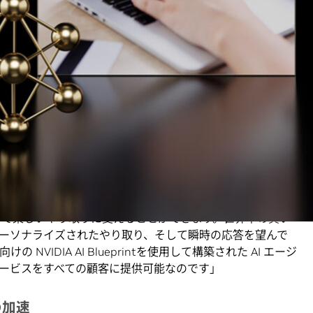
ームを空間スキャン ソリューションと組み合わせて使用すること
想環境で製品を提示可能にすることができます。たとえば、
家具が自分のリビングルームでどのように見えるかをプレ
ージェントは、高度にインテリジェントでパーソナライズされ
じて、顧客体験を向上させ、コンバージョン率を高め、製品
ように設計されています。
サービス レストラン向け AI 担当 バイスプレジデントである
 は次のように述べています。「AI エージェントはショッピング体験
トで楽しいやり取りに変えることができます。世界中の買い
ーソナライズされたやり取り、そして瞬時の応答を望んで
VIDIA AI Blueprintを使用して構築された AI エージ
ービスをすべての顧客に提供可能なのです」
の加速