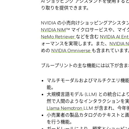
AI ショッピング アシスタントを使用する
り取りを提供できます。
NVIDIA の小売向けショッピングアシスタント 
NVIDIA NIM
™ マイクロサービスや、マ
NeMo Retriever
などを含む
NVIDIA AI En
ォーマンスを実現します。また、
NVIDIA N
めの
NVIDIA Omniverse
も含まれています
ブループリントの主な機能には以下が含ま
マルチモーダルおよびマルチクエリ機
能。
大規模言語モデル (LLM) との統合に
然で人間のようなインタラクションを実
Llama Nemotron
LLM が含まれ、今
小売業者の製品カタログのテキストと
を行う機能。
ガードレールにより、顧客とショッピン