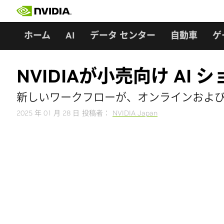
Skip
to
content
ホーム
AI
データ センター
自動車
ゲ
NVIDIAが小売向け A
新しいワークフローが、オンラインおよび店
2025 年 01 月 28 日
投稿者：
NVIDIA Japan