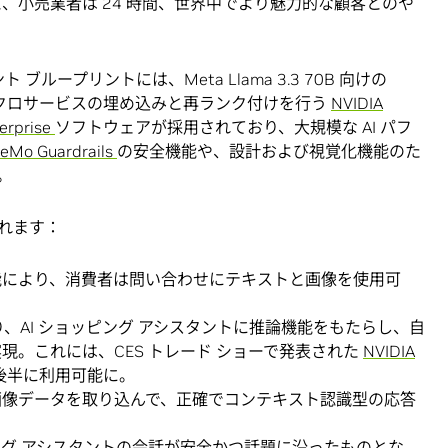
と、小売業者は 24 時間、世界中でより魅力的な顧客とのや
ブループリントには、Meta Llama 3.3 70B 向けの
イクロサービスの埋め込みと再ランク付けを行う
NVIDIA
terprise
ソフトウェアが採用されており、大規模な AI パフ
eMo Guardrails
の安全機能や、設計および視覚化機能のた
。
れます：
能により、消費者は問い合わせにテキストと画像を使用可
より、AI ショッピング アシスタントに推論機能をもたらし、自
現。これには、CES トレード ショーで発表された
NVIDIA
年後半に利用可能に。
画像データを取り込んで、正確でコンテキスト認識型の応答
グ アシスタントの会話が安全かつ話題に沿ったものとな