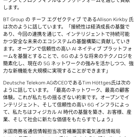
ープンでプログラマブルなプラットフォームを通じて貢献
します。
BT Group の チーフ エグゼクティブ であるAllison Kirkby 氏
は次のように話しています。「接続性は経済成長の基盤で
あり、今回の連携を通じて、インテリジェントで持続可能
かつ安全な未来のエコシステムの基盤構築に貢献していき
ます。オープンで信頼性の高い AI ネイティブ プラットフォ
ームを基盤とすることで、6G のような将来のテクノロジを
簡素化し、現在の 5G ネットワークの強みを活かしつつ、強
力な新機能を大規模に実現することができます」
Deutsche Telekom AGのCEOであるTim Höttges氏は次の
ように話しています。「最高のネットワーク、最高の顧客
体験。これが私たちの揺るぎない約束です。オープンでイ
ンテリジェント、そして信頼性の高い 6G インフラによっ
て、私たちはフィジカル AI 時代の基盤を築き、お客様、産
業、そして社会に新たな価値をもたらすでしょう」
米国商務省通信情報担当次官補兼国家電気通信情報局