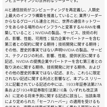
ンピューティングの世界的なリーダーです。
AIと通信技術がコンピューティングを再定義し、人類史
上最大のインフラ構築を推進していること; 業界リーダー
からなるグローバル連合と共に、世界の通信ネットワー
クをあらゆる場所のAIインフラへと変革するAI-RANを構
築していること；NVIDIAの製品、サービス、技術の利
点、影響、性能、可用性；協力企業やパートナーを含む
第三者との契約に関する期待；技術開発に関する期待；
その他、歴史的事実ではない声明NVIDIA の製品、サービ
ス、テクノロジの利点、影響、性能、提供状況に関する
記述、NVIDIA の提携企業やパートナーを含む第三者との
取り決めに関する期待、技術開発に対する期待、および
その他の歴史的事実ではない記述、また、これらに限定
されない記述に関する利点と影響など、本プレス リリー
スに記載されている記述の中には、1933年証券法第27A
条および1934年証券取引法第21E条（いずれも改正済
み）に定める将来予測に関する記述に該当し、当該条項
により定められた「セーフハーバー」の適用を受けるも