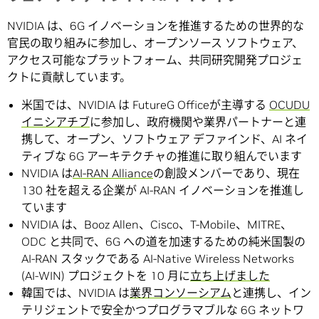
NVIDIA は、6G イノベーションを推進するための世界的な
官民の取り組みに参加し、オープンソース ソフトウェア、
アクセス可能なプラットフォーム、共同研究開発プロジェ
クトに貢献しています。
米国では、NVIDIA は FutureG Officeが主導する
OCUDU
イニシアチブ
に参加し、政府機関や業界パートナーと連
携して、オープン、ソフトウェア デファインド、AI ネイ
ティブな 6G アーキテクチャの推進に取り組んでいます
NVIDIA は
AI-RAN Alliance
の創設メンバーであり、現在
130 社を超える企業が AI-RAN イノベーションを推進し
ています
NVIDIA は、Booz Allen、Cisco、T-Mobile、MITRE、
ODC と共同で、6G への道を加速するための純米国製の
AI-RAN スタックである AI-Native Wireless Networks
(AI-WIN) プロジェクトを 10 月に
立ち上げました
韓国では、NVIDIA は
業界コンソーシアム
と連携し、イン
テリジェントで安全かつプログラマブルな 6G ネットワ