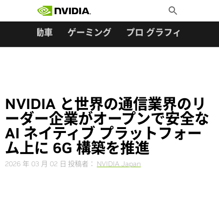
検索:
Skip
Toggle
to
Search
content
ター
自動車
ゲーミング
プロ グラフィックス
NVIDIA と世界の通信業界のリ
ーダー企業がオープンで安全な
AI ネイティブ プラットフォー
ム上に 6G 構築を推進
2026 年 03 月 02 日
投稿者：
NVIDIA Japan