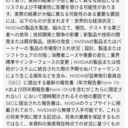
のであり、実際の結果が予想と著しく異なる原因となる
リスクおよび不確実性に影響を受ける可能性がありま
す。実際の結果が大幅に異なる可能性のある重要な要因
には、以下のものが含まれます：世界的な経済状況；
NVIDIAの製品を製造、組み立て、梱包、テストする第三
者への依存；技術開発と競争の影響；新製品や技術の開
発または既存製品、技術の改良；NVIDIAの製品またはパ
ートナーの 製品の市場受け入れ状況；設計、製造または
ソフトウェアの欠陥；消費者ニーズや需要の変化；業界
標準やインターフェースの変更；NVIDIAの製品または技
術がシステムに統合された際の予期せぬパフォーマンス
により生じる損失などを含み、NVIDIAが証券取引委員会
（SEC）に提出する最新の報告書（年次報告書Form 10-
Kおよび四半期報告書Form 10-Qを含むがこれらに限定さ
れない）において随時開示されるその他の要因です。
SECに提出された報告書は、NVIDIAのウェブサイトに掲
載されており、NVIDIAから無償で入手可能です。これら
の将来予測に関する記述は、将来の業績を保証するもの
ではなく、本資料の発表現在時点での状況に基づくもの