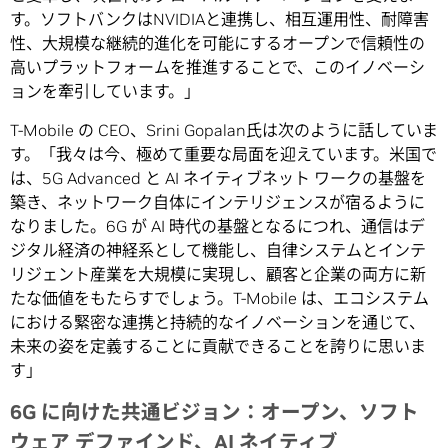
す。ソフトバンクはNVIDIAと連携し、相互運用性、耐障害
性、大規模な継続的進化を可能にするオープンで信頼性の
高いプラットフォームを推進することで、このイノベーシ
ョンを牽引しています。」
T-Mobile の CEO、Srini Gopalan氏は次のように話していま
す。「我々は今、極めて重要な局面を迎えています。米国で
は、5G Advanced と AI ネイティブネット ワークの基盤を
築き、ネットワーク自体にインテリジェンスが宿るように
なりました。6G が AI 時代の基盤となるにつれ、通信はデ
ジタル経済の神経系として機能し、自律システムとインテ
リジェント産業を大規模に実現し、顧客と企業の両方に新
たな価値をもたらすでしょう。T-Mobile は、エコシステム
における緊密な連携と持続的なイノベーションを通じて、
未来の姿を定義することに貢献できることを誇りに思いま
す」
6G に向けた共通ビジョン：オープン、ソフト
ウェア デファインド、AI ネイティブ