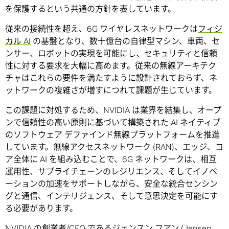
を保護するという共通の方針を表しています。
従来の接続性を超え、6G ワイヤレスネットワークは
フィジ
カル AI
の基盤となり、数十億台の自律型マシン、車両、セ
ンサー、ロボットの実現を可能にし、セキュリティと信頼
性に対する要求を大幅に高めます。従来の無線アーキテク
チャはこれらの要件を満たすように設計されておらず、ネ
ットワークの複雑さが増すにつれて課題が生じています。
この課題に対処するため、NVIDIA は業界を結集し、オープ
ンで信頼性の高い原則に基づいて構築された AI ネイティブ
のソフトウェア デファインド無線プラットフォームを推進
しています。無線アクセスネットワーク (RAN)、エッジ、コ
ア全体に AI を組み込むことで、6G ネットワークは、相互
運用性、サプライチェーンのレジリエンス、そしてイノベ
ーションの加速をサポートしながら、安全な統合センシン
グと通信、インテリジェンス、そして意思決定を可能にす
る必要があります。
NVIDIA の創業者/CEO であるジェンスン フアン (Jensen