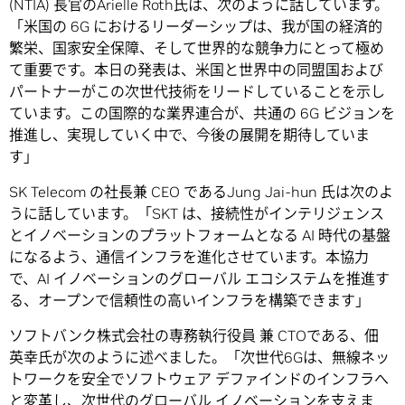
(NTIA) 長官のArielle Roth氏は、次のように話しています。
「米国の 6G におけるリーダーシップは、我が国の経済的
繁栄、国家安全保障、そして世界的な競争力にとって極め
て重要です。本日の発表は、米国と世界中の同盟国および
パートナーがこの次世代技術をリードしていることを示し
ています。この国際的な業界連合が、共通の 6G ビジョンを
推進し、実現していく中で、今後の展開を期待していま
す」
SK Telecom の社長兼 CEO であるJung Jai-hun 氏は次のよ
うに話しています。「SKT は、接続性がインテリジェンス
とイノベーションのプラットフォームとなる AI 時代の基盤
になるよう、通信インフラを進化させています。本協力
で、AI イノベーションのグローバル エコシステムを推進す
る、オープンで信頼性の高いインフラを構築できます」
ソフトバンク株式会社の専務執行役員 兼 CTOである、佃
英幸氏が次のように述べました。「次世代6Gは、無線ネッ
トワークを安全でソフトウェア デファインドのインフラへ
と変革し、次世代のグローバル イノベーションを支えま