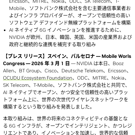
Ericsson、MITRE、Nokia、ODC、SK Telecom、T-
Mobile、ソフトバンク株式会社を含む主要通信事業者お
よびインフラ プロバイダーが、オープンで信頼性の高い
ソフトウェア デファインド無線プラットフォームを構築
AI ネイティブ 6G イノベーションを推進するために、
NVIDIA が欧州、日本、韓国、英国、米国の産業界および
政府と継続的な連携を補完する取り組み
【プレス リリース】スペイン、バルセロナ
— Mobile Worls
Congress
— 2026
年
3
月
1
日
— NVIDIA は本日、Booz
Allen、BT Group、Cisco、Deutsche Telekom、Ericsson、
OCUDU Ecosystem Foundation
、ODC、MITRE、Nokia、
SK Telecom、T-Mobile、ソフトバンク株式会社と共同で、
AI ネイティブでオープン、かつ安全で信頼性の高いプラッ
トフォーム上に、世界の次世代ワイヤレスネットワークを
構築するという取り組みを発表しました。
本取り組みは、世界の将来のコネクティビティの基盤とな
る 6G インフラが、オープンでインテリジェント、かつレジ
リエントであり、イノベーションを加速し、世界的な信頼