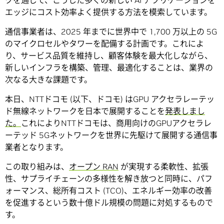
クを通じて、こうした多くの新しい AI アプリケーションを
エッジにコスト効率よく提供する方法を模索しています。
通信事業者は、2025 年までに世界中で 1,700 万以上の 5G
のマイクロセルやタワーを配備する計画です。これによ
り、サービス品質を維持し、顧客体験を最大化しながら、
新しいインフラを構築、管理、最適化することは、業界の
次なる大きな課題です。
本日、NTTドコモ (以下、ドコモ) はGPU アクセラレーテッ
ド無線ネットワークを日本で展開することを
発表しまし
た。
これによりNTTドコモは、商用向けのGPUアクセラレ
ーテッド 5Gネットワークを世界に先駆けて展開する通信事
業者となります。
この取り組みは、
オープン RAN
が実現する柔軟性、拡張
性、サプライチェーンの多様性を解き放つと同時に、パフ
ォーマンス、総所有コスト (TCO)、エネルギー効率の改善
を促進するという数十億ドル規模の問題に対処するもので
す。