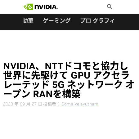
検索:
Skip
Toggle
to
Search
content
ター
自動車
ゲーミング
プロ グラフィックス
NVIDIA、NTTドコモと協力し
世界に先駆けて GPU アクセラ
レーテッド 5G ネットワーク オ
ープン RANを構築
2023 年 09 月 27 日
投稿者：
Soma Velayutham