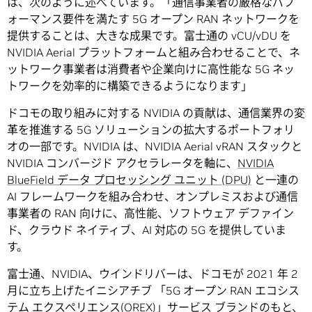
は、次のように述べています。「通信事業者の厳格なパフ
ォーマンス要件を満たす 5G オープン RAN ネットワークを
提供することは、大きな成果です。富士通の vCU/vDU を
NVIDIA Aerial プラットフォームと組み合わせることで、ネ
ットワーク事業者は消費者や企業向けに高性能な 5G ネッ
トワークを効率的に構築できるようになります」
ドコモの取り組みに対する NVIDIA の貢献は、通信業界の変
革を推進する 5G ソリューションの拡大するポートフォリ
オの一部です。NVIDIA は、NVIDIA Aerial vRAN スタックと
NVIDIA コンバージド アクセラレータを軸に、
NVIDIA
BlueField データ プロセッシング ユニット (DPU)
と一連の
AI フレームワークを組み合わせ、オンプレミスおよび通信
事業者の RAN 向けに、高性能、ソフトウェア デファイン
ド、クラウド ネイティブ、AI 対応の 5G を提供していま
す。
富士通、NVIDIA、ウインドリバーは、ドコモが 2021 年 2
月に立ち上げたイニシアチブ 「5G オープン RAN エコシス
テム エクスペリエンス(OREX)」サービス ブランドのもと、