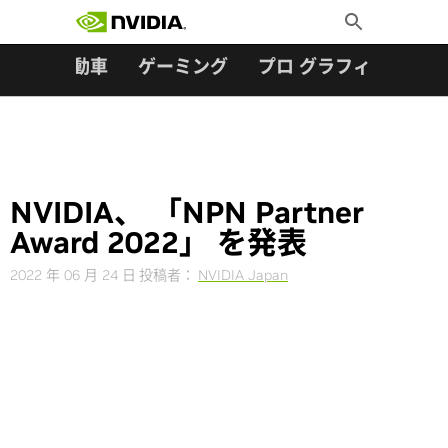
検索:
Skip
Toggle
to
Search
content
ター
自動車
ゲーミング
プロ グラフィックス
NVIDIA、 「NPN Partner
Award 2022」 を発表
2022 年 06 月 24 日
投稿者：
NVIDIA Japan