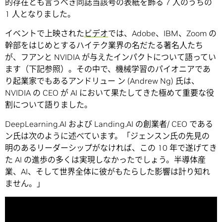
的存在とも言うべき同誌当該号の表紙を飾る 7 人のうちの
1 人となりました。
イベントで上映された
ビデオ
では、Adobe、IBM、Zoom の
幹部をはじめとするハイテク業界の名だたる著名人たち
が、フアンと NVIDIA が与えたインパクトについて語ってい
ます（下記参照）。その中で、機械学習のパイオニアであ
り起業家でもあるアンドリュー ン (Andrew Ng) 氏は、
NVIDIA の CEO が AI において果たしてきた極めて重要な役
割について語りました。
DeepLearning.AI および Landing.AI の創業者/ CEO である
ン氏は次のように述べています。「ジェンスン氏の先見の
明のあるリーダーシップがなければ、この 10 年で遂げてき
た AI の進歩の多くは実現しなかったでしょう。半導体産
業、AI、そして世界全体に彼がもたらした影響は計り知れ
ません。」