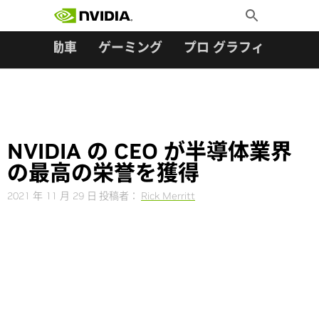
検索:
Skip
Toggle
to
Search
content
ター
自動車
ゲーミング
プロ グラフィックス
NVIDIA の CEO が半導体業界
の最高の栄誉を獲得
2021 年 11 月 29 日
投稿者：
Rick Merritt