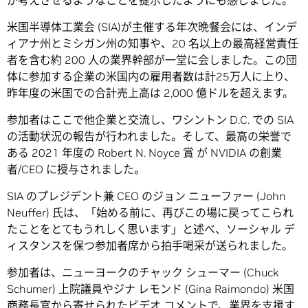
か考えさせるようなことを提示したようにも感じました。
米国半導体工業会 (SIA)が主催する年次晩餐会には、インデ
ィアナ州とミシガン州の知事や、20 名以上の最高経営責任
者を含む約 200 人の業界幹部が一堂に会しました。この団
体に参加する企業の米国内の雇用者数は計25万人に上り、
昨年度の米国での合計売上高は 2,000 億ドルを超えます。
参加者はここで他企業と交流し、ワシントン D.C. での SIA
の活動状況の報告が行われました。そして、最高の栄誉で
ある 2021 年度の Robert N. Noyce 賞 が NVIDIA の創業
者/CEO に授与されました。
SIA のプレジデント兼 CEO のジョン ニューファー (John
Neuffer) 氏は、「始める前に、再びこの場に戻ってこられ
たことをとてもうれしく思います」と述べ、ソーシャル デ
ィスタンスを保つ参加者席から拍手喝采が送られました。
参加者は、ニューヨークのチャック シューマー (Chuck
Schumer) 上院議員やジナ レモンド (Gina Raimondo) 米国
商務長官から寄せられたビデオ コメントで、業界を支援す