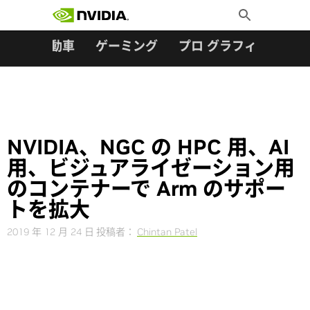
検索:
Skip
Toggle
to
Search
content
ター
自動車
ゲーミング
プロ グラフィックス
NVIDIA、NGC の HPC 用、AI
用、ビジュアライゼーション用
のコンテナーで Arm のサポー
トを拡大
2019 年 12 月 24 日
投稿者：
Chintan Patel