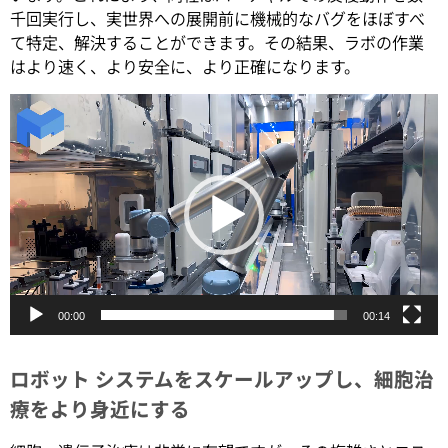
千回実行し、実世界への展開前に機械的なバグをほぼすべ
て特定、解決することができます。その結果、ラボの作業
はより速く、より安全に、より正確になります。
動
画
プ
レ
ー
ヤ
ー
00:00
00:14
ロボット システムをスケールアップし、細胞治
療をより身近にする