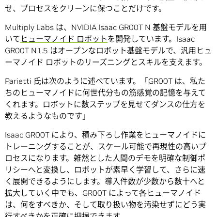
せ、プロセスをクリーンに保つことだけです。
Multiply Labs は、NVIDIA Isaac GR00T N 基盤モデルを用
いて
ヒューマノイド ロボット
を開発しています。Isaac
GR00T N1.5 はオープンなロボット基盤モデルで、汎用ヒュ
ーマノイド ロボットのリーズニングとスキルを支えます。
Parietti 氏は次のように述べています。「GR00T は、私た
ちのヒューマノイドに何世代分もの筋感覚の記憶を与えて
くれます。ロボットに数ステップを見せてダンスの仕方を
教えるようなものです」
Isaac GR00T により、積み下ろし作業をヒューマノイドに
トレーニングすることが、スケール可能で再現性の高いプ
ロセスになります。雑然とした人間のデモを明確な制御ポ
リシーへと変換し、ロボットが素早く学習して、さらに速
く展開できるようにします。導入件数が少数から数十へと
拡大していく中でも、GR00T によって各ヒューマノイド
は、何をすべきか、そして取り扱い物を汚染せずにどう実
行すべきかを正確に把握できます。