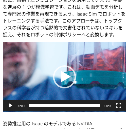
な進展の 1 つが
模倣学習
です。これは、動画デモを分析し
て専門家の作業を再現できるよう、Isaac Sim でロボットを
トレーニングする手法です。このアプローチは、トップク
ラスの科学者が持つ暗黙的で文書化されていないスキルを
捉え、それをロボットの制御ポリシーへと変換します。
動
画
プ
レ
ー
ヤ
ー
00:00
00:05
姿勢推定用の Isaac のモデルである NVIDIA