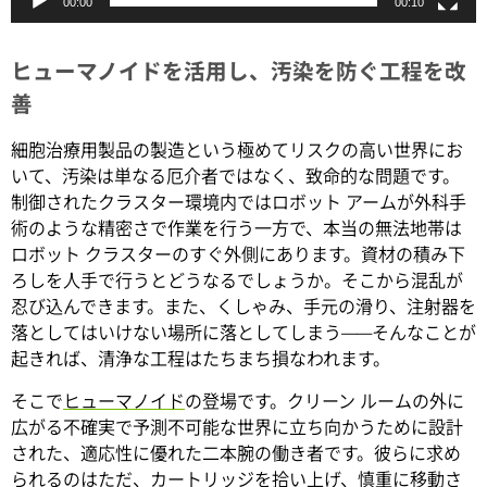
00:00
00:10
ヒューマノイドを活用し、汚染を防ぐ工程を改
善
細胞治療用製品の製造という極めてリスクの高い世界にお
いて、汚染は単なる厄介者ではなく、致命的な問題です。
制御されたクラスター環境内ではロボット アームが外科手
術のような精密さで作業を行う一方で、本当の無法地帯は
ロボット クラスターのすぐ外側にあります。資材の積み下
ろしを人手で行うとどうなるでしょうか。そこから混乱が
忍び込んできます。また、くしゃみ、手元の滑り、注射器を
落としてはいけない場所に落としてしまう——そんなことが
起きれば、清浄な工程はたちまち損なわれます。
そこで
ヒューマノイド
の登場です。クリーン ルームの外に
広がる不確実で予測不可能な世界に立ち向かうために設計
された、適応性に優れた二本腕の働き者です。彼らに求め
られるのはただ、カートリッジを拾い上げ、慎重に移動さ