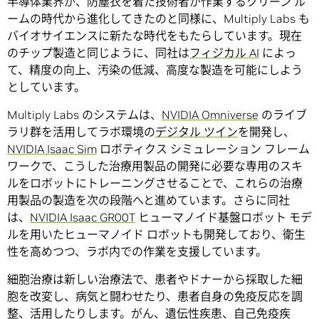
半導体業界が、防塵衣を着た技術者が作業するクリーン ル
ームの時代から進化してきたのと同様に、Multiply Labs も
バイオサイエンスに新たな時代をもたらしています。現在
のチップ製造と同じように、同社は
フィジカル AI
によっ
て、精度の向上、汚染の低減、高度な製造を可能にしよう
としています。
Multiply Labs のシステムは、
NVIDIA Omniverse
のライブ
ラリ群を活用してラボ環境の
デジタル ツイン
を開発し、
NVIDIA Isaac Sim
ロボティクス シミュレーション フレーム
ワークで、こうした治療用製品の開発に必要な専用のスキ
ルをロボットにトレーニングさせることで、これらの治療
用製品の製造を次の段階へと進めています。さらに同社
は、
NVIDIA Isaac GR00T
ヒューマノイド基盤ロボット モデ
ルを用いたヒューマノイド ロボットも開発しており、衛生
性を高めつつ、ラボ内での作業を支援しています。
細胞治療は新しい治療法で、患者やドナーから採取した細
胞を改変し、病気と闘わせたり、患者自身の免疫反応を調
整、活用したりします。がん、遺伝性疾患、自己免疫疾