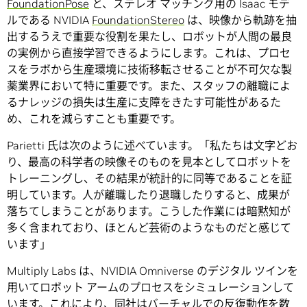
FoundationPose
と、ステレオ マッチング用の Isaac モデ
ルである NVIDIA
FoundationStereo
は、映像から軌跡を抽
出するうえで重要な役割を果たし、ロボットが人間の最良
の実例から直接学習できるようにします。これは、プロセ
スをラボから生産環境に技術移転させることが不可欠な製
薬業界において特に重要です。また、スタッフの離職によ
るナレッジの損失は生産に支障をきたす可能性があるた
め、これを減らすことも重要です。
Parietti 氏は次のように述べています。「私たちは文字どお
り、最高の科学者の映像そのものを見本としてロボットを
トレーニングし、その結果が統計的に同等であることを証
明しています。人が離職したり退職したりすると、成果が
落ちてしまうことがあります。こうした作業には暗黙知が
多く含まれており、ほとんど芸術のようなものだと感じて
います」
Multiply Labs は、NVIDIA Omniverse のデジタル ツインを
用いてロボット アームのプロセスをシミュレーションして
います。これにより、同社はバーチャルでの反復動作を数