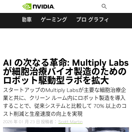
検索:
Skip
Toggle
to
Search
content
ター
自動車
ゲーミング
プロ グラフィックス
AI の次なる革命: Multiply Labs
が細胞治療バイオ製造のための
ロボット駆動型ラボを拡大
スタートアップのMultiply Labsが主要な細胞治療企
業と共に、クリーン ルーム内にロボット製造を導入
することで、従来システムと比較して 70% 以上のコ
スト削減と生産速度の向上を実現
2026 年 01 月 23 日
投稿者：
Scott Martin