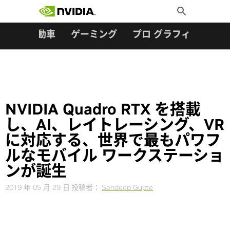
検索:
Skip
Toggle
to
Search
content
ター
自動車
ゲーミング
プロ グラフィックス
NVIDIA Quadro RTX を搭載
し、AI、レイトレーシング、VR
に対応する、世界で最もパワフ
ルなモバイル ワークステーショ
ンが誕生
2019 年 05 月 29 日
投稿者：
Sandeep Gupte