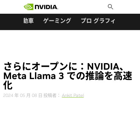
検索:
Skip
Toggle
to
Search
content
ター
自動車
ゲーミング
プロ グラフィックス
さらにオープンに：NVIDIA、
Meta Llama 3 での推論を高速
化
2024 年 05 月 08 日
投稿者：
Ankit Patel