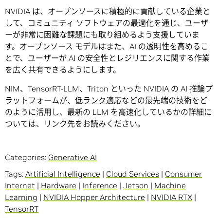
NVIDIA は、オープンソースに積極的に貢献している企業と
して、コミュニティ ソフトウェアの最適化を通じ、ユーザ
ーが非常に困難な課題にも取り組めるよう支援していま
す。オープンソース モデルはまた、AI の透明性を高めるこ
とで、ユーザーが AI の安全性とレジリエンスに関する作業
を広く共有できるようにします。
NIM、TensorRT-LLM、Triton といった NVIDIA の AI 推論プ
ラットフォームが、
低ランク適応
などの最先端の技術をど
のように活用し、最新の LLM を高速化しているかの詳細に
ついては、リンク先をお読みください。
Categories:
Generative AI
Tags:
Artificial Intelligence
|
Cloud Services
|
Consumer
Internet
|
Hardware
|
Inference
|
Jetson
|
Machine
Learning
|
NVIDIA Hopper Architecture
|
NVIDIA RTX
|
TensorRT