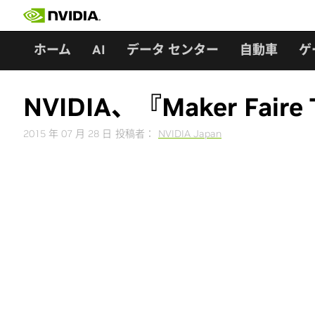
Skip
to
content
ホーム
AI
データ センター
自動車
ゲ
NVIDIA、『Maker Fair
2015 年 07 月 28 日
投稿者：
NVIDIA Japan