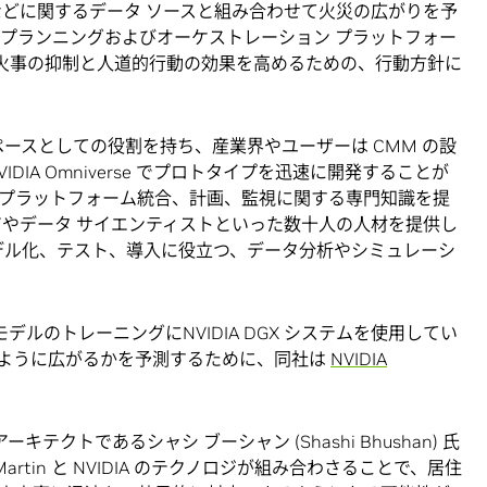
などに関するデータ ソースと組み合わせて火災の広がりを予
のプランニングおよびオーケストレーション プラットフォー
山火事の抑制と人道的行動の効果を高めるための、行動方針に
ペースとしての役割を持ち、産業界やユーザーは CMM の設
DIA Omniverse でプロトタイプを迅速に開発することが
、応用AI、プラットフォーム統合、計画、監視に関する専門知識を提
アやデータ サイエンティストといった数十人の人材を提供し
、モデル化、テスト、導入に役立つ、データ分析やシミュレーシ
 AI モデルのトレーニングにNVIDIA DGX システムを使用してい
ように広がるかを予測するために、同社は
NVIDIA
ル アーキテクトであるシャシ ブーシャン (Shashi Bhushan) 氏
artin と NVIDIA のテクノロジが組み合わさることで、居住