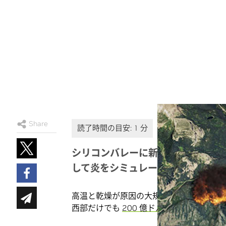
Share
シリコンバレーに新設されたラボでは、NV
して炎をシミュレーションし、消火
高温と乾燥が原因の大規模な山火事により
西部だけでも
200 億ドル
近くにのぼると