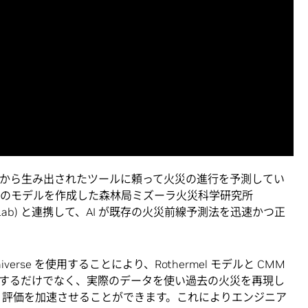
モデルから生み出されたツールに頼って火災の進行を予測してい
ムでは、このモデルを作成した森林局ミズーラ火災科学研究所
e Sciences Lab) と連携して、AI が既存の火災前線予測法を迅速かつ正
 Omniverse を使用することにより、Rothermel モデルと CMM
するだけでなく、実際のデータを使い過去の火災を再現し
発、評価を加速させることができます。これによりエンジニア