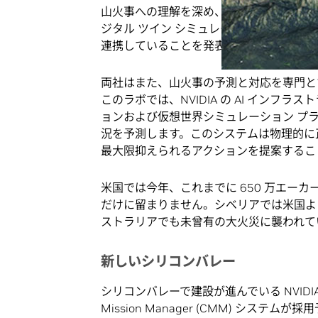
山火事への理解を深め、その拡大を食い止めるために、
ジタル ツイン シミュレーションを利用して
連携していることを発表しました。
両社はまた、山火事の予測と対応を専門とす
このラボでは、NVIDIA の AI インフラ
ョンおよび仮想世界シミュレーション プ
況を予測します。このシステムは物理的に
最大限抑えられるアクションを提案するこ
米国では今年、これまでに 650 万エー
だけに留まりません。シベリアでは米国よ
ストラリアでも未曾有の大火災に襲われて
新しいシリコンバレー
シリコンバレーで建設が進んでいる NVIDIA の AI
Mission Manager (CMM) シ