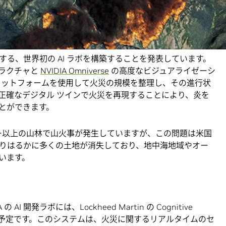
NVIDIA と Lockheed Martin は本日、AI とデ
米国農務省森林局およびコロラド州防火管理局 (DFPC) と
る、世界初の AI ラボを構築することを発表しています。
ストラクチャと
NVIDIA Omniverse
の高度なビジュアライゼーシ
ラットフォームを使用して火災の規模を整理し、その進行状
正確なデジタル ツインで火災を再現することにより、炎を
とができます。
カー以上の山林で山火事が発生していますが、この問題は米国
りはるかに多くの土地が消失しており、地中海地域やオー
います。
 開発ラボには、Lockheed Martin の Cognitive
ステムが採用予定です。このシステムは、火災に関するリアルタイムのセ