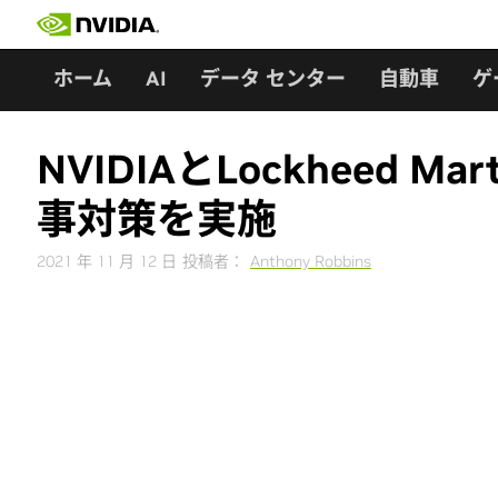
Skip
to
content
ホーム
AI
データ センター
自動車
ゲ
NVIDIAとLockheed
事対策を実施
2021 年 11 月 12 日
投稿者：
Anthony Robbins