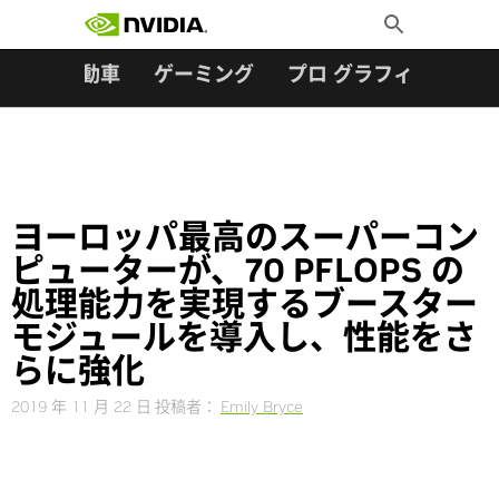
検索:
Skip
Toggle
to
Search
content
ター
自動車
ゲーミング
プロ グラフィックス
ヨーロッパ最高のスーパーコン
ピューターが、70 PFLOPS の
処理能力を実現するブースター
モジュールを導入し、性能をさ
らに強化
2019 年 11 月 22 日
投稿者：
Emily Bryce