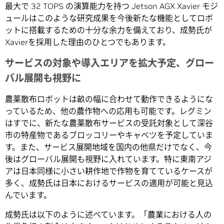
最大で 32 TOPS の演算能力を持つ Jetson AGX Xavier モジ
ュールはこのような研究成果を今後新たな機能としてロボ
ットに搭載するための十分な余力を備えており、成勢氏が
Xavierを採用した理由のひとつでもあります。
サービスの対象や導入エリアを拡大予定、グロー
バル展開も視野に
農薬散布ロボットは畝の幅に合わせて動作できるようにな
っているため、他の農作物への応用も可能です。レグミン
はすでに、新たな農薬散布サービスの受託対象として深谷
市の特産物であるブロッコリーやキャベツを予定していま
す。また、サービス展開地域を国内の他県だけでなく、今
後はグローバル展開も視野に入れています。特に東南アジ
アは日本同様に小さい耕作地で作物を育てているケースが
多く、成勢氏は日本におけるサービスの適用が可能と見込
んでいます。
成勢氏は以下のように述べています。「農業における人の