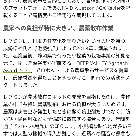
ぎ」への農薬散布を目的としており、自律動作マシン向け
のプラットフォームである
NVIDIA Jetson AGX Xavier
を搭
載することで高精度の自律走行を実現しています。
農家への負担が特に大きい、農薬散布作業
レグミンは、日本の食文化を守りたいという思いを持つ、
成勢卓裕氏と野毛慶弘氏によって2018年に創業されまし
た。起業当初、静岡県で行った小松菜の栽培事業の知見を
元に、埼玉県深谷市が実施する「
DEEP VALLEY Agritech
Award 2020
」でロボットによる農薬散布サービスを提案
し、最優秀賞を得たことをきっかけに、同市での活動をス
タートしました。
レグミンが農薬散布ロボットの開発を目指したのは、農作
業の中でも特に農薬散布における負担が大きいためです。
農薬は病害虫が発生したときに撒く殺虫剤だけでなく、防
かび・除菌剤なども予備的に散布する場合もあり、年間を
通じて20～25種類にのぼります。小規模な耕作地が多い日
本では大型の機械の導入が難しく、近隣への騒音の懸念も