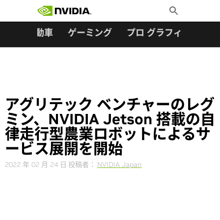
検索:
Skip
Toggle
to
Search
content
ター
自動車
ゲーミング
プロ グラフィックス
アグリテック ベンチャーのレグ
ミン、NVIDIA Jetson 搭載の自
律走行型農業ロボットによるサ
ービス展開を開始
2022 年 02 月 24 日
投稿者：
NVIDIA Japan