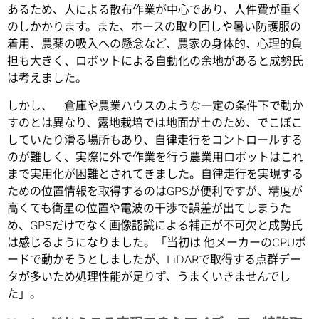
あるため、人による散布作業が中心であり、人件費が重く
のしかかります。また、ホースの取り回しや暑い防護服の
着用、農薬の吸入への懸念など、農家の身体的、心理的負
担も大きく、ロボットによる自動化の余地があると成勢氏
は考えました。
しかし、 倉庫や農業ハウスのような一定の条件下で動か
すのとは異なり、露地栽培では地面が土のため、でこぼこ
していたり滑る場所もあり、自律走行をコントロールする
のが難しく、実際に外で作業を行う農業用ロボットはこれ
まで実用化が困難とされてきました。自律走行を実現する
ための位置情報を取得するのはGPSが便利ですが、精度が
高くても衛星の位置や電波の干渉で誤差が出てしまうた
め、GPSだけでなく画像認識による補正が不可欠と成勢氏
は感じるようになりました。「当初は 他メーカーのCPUボ
ードで動かそうとしましたが、LiDARで取得する点群デー
タが多いため処理性能が足りず、うまくいきませんでし
た」。