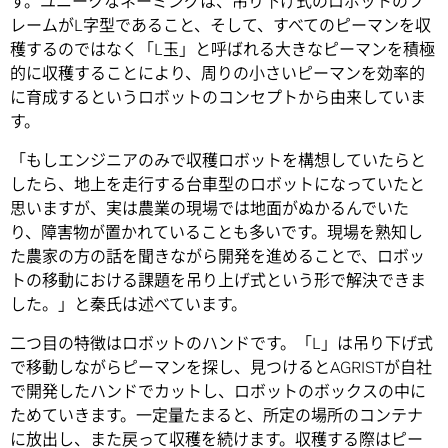
す。ユニークなネーミングは、吊り下げ式のロボットのフ
レームがL字型であること、そして、すべてのピーマンを収
穫するのではなく「L玉」と呼ばれる大きなピーマンを積極
的に収穫することにより、周りの小さいピーマンを効率的
に育成するというロボットのコンセプトから由来していま
す。
「もしエンジニアのみで収穫ロボットを構想していたらと
したら、地上を走行する台車型のロボットになっていたと
思いますが、実は農業の現場では地面がぬかるんでいた
り、障害物が置かれていることも多いです。現場を熟知し
た農家の方の話を聞きながら開発を進めることで、ロボッ
トの移動における課題を吊り上げ式という形で解決できま
した。」と秦氏は述べています。
二つ目の特徴はロボットのハンドです。「L」は吊り下げ式
で移動しながらピーマンを探し、見つけるとAGRISTが自社
で開発したハンドでカットし、ロボットのボックスの中に
ためていきます。一定量たまると、所定の場所のコンテナ
に放出し、また戻って収穫を続けます。収穫する際はピー