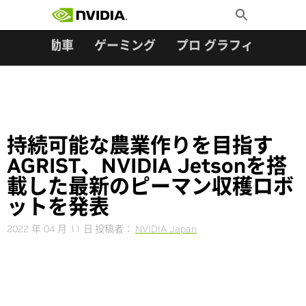
検索:
Skip
Toggle
to
Search
content
ター
自動車
ゲーミング
プロ グラフィックス
持続可能な農業作りを目指す
AGRIST、NVIDIA Jetsonを搭
載した最新のピーマン収穫ロボ
ットを発表
2022 年 04 月 11 日
投稿者：
NVIDIA Japan