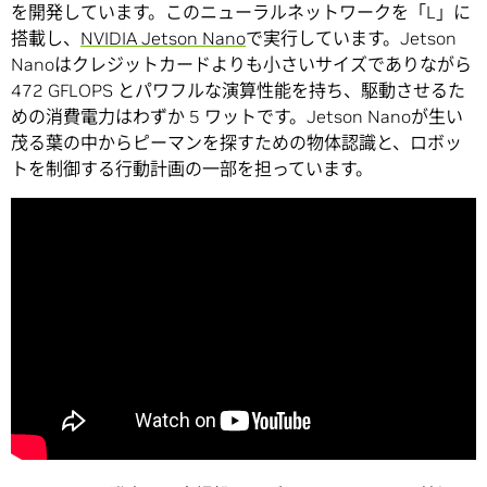
を開発しています。このニューラルネットワークを「L」に
搭載し、
NVIDIA Jetson Nano
で実行しています。Jetson
Nanoはクレジットカードよりも小さいサイズでありながら
472 GFLOPS とパワフルな演算性能を持ち、駆動させるた
めの消費電力はわずか 5 ワットです。Jetson Nanoが生い
茂る葉の中からピーマンを探すための物体認識と、ロボッ
トを制御する行動計画の一部を担っています。