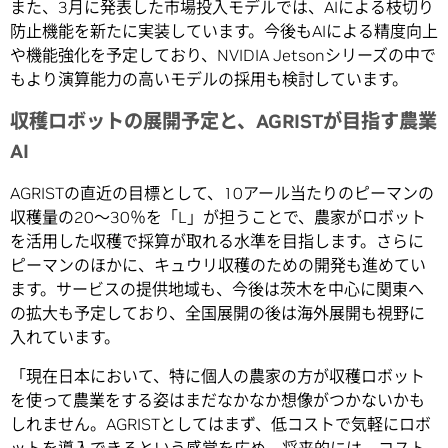
また、3月に発表した市場投入モデルでは、AIによる枝切り
防止機能を新たに実装しています。今後もAIによる精度向上
や機能強化を予定しており、NVIDIA Jetsonシリーズの中で
もより演算能力の高いモデルの採用も検討しています。
収穫ロボットの展開予定と、AGRISTが目指す農業
AI
AGRISTの直近の目標として、10アール当たりのピーマンの
収穫量の20～30％を「L」が担うことで、農家がロボット
を活用した収穫で採算が取れる水準を目指します。さらに
ピーマンのほかに、キュウリ収穫のための開発も進めてい
ます。サービスの提供地域も、今後は茨木を中心に関東へ
の拡大も予定しており、全国展開の後は海外展開も視野に
入れています。
「現在日本において、特に個人の農家の方が収穫ロボット
を使って農業をする姿はまだなかなか想像がつかないかも
しれません。AGRISTとしてはまず、低コストで気軽にロボ
ットを導入できるという感覚を広め、将来的には、コスト