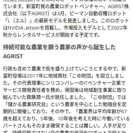
ています。新富町発の農業ロボット ベンチャー、AGRIST株
式会社（以下AGRIST）は3月、ピーマン自動収穫ロボット
「L（エル）」の最新モデルを
発表
しました。このロボット
はNVIDIA Jetsonを搭載し、市場投入モデルとして2022年
秋からレンタルサービスが開始する予定です。
持続可能な農業を願う農家の声から誕生した
AGRIST
行政も含めて農業で街を盛り上げていこうとする中で、新
富町役場は2017年に地域商社「こゆ財団」を設立しまし
た。その代表理事にシリコンバレーのITベンチャー企業で
サービス開発責任者を務め、帰国後は地域創生事業に取り
組んでいた齋藤潤一氏が就任しました。「こゆ財団」では
「儲かる農業研究会」という農家を中心とした勉強会を定
期的に開催しており、その中で、「農業界は平均年齢が67
歳を超えており、5年後、10年後を考えた時に今働いている
パートさんもそのまま確保することは難しい。人手が足り
ず、持続可能ではない今の農業の状況をロボットで何とか