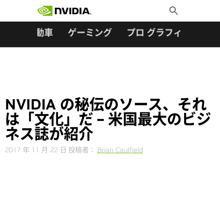
検索:
Skip
Toggle
to
Search
content
ター
自動車
ゲーミング
プロ グラフィックス
NVIDIA の秘伝のソース、それ
は「文化」だ – 米国最大のビジ
ネス誌が紹介
2017 年 11 月 22 日
投稿者：
Brian Caulfield