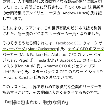
見据え、人工知能時代の原動力となる製品の開発に踏み切
った」と、3 週間ごとに発行される『FORTUNE』誌 最新号
の巻頭特集でアンドリュー ナスカ (Andrew Nusca) 氏は記
しています。
これにより、フアンは、この世界有数のビジネス誌で称賛
された、超一流のビジネス リーダーの一員となりました。
そのそうそうたる顔ぶれには、
Facebook CEO のマーク ザ
ッカーバーグ (Mark Zuckerberg)
氏、
ナイキ CEO のマーク
パーカー (Mark Parker)
氏、
Alphabet CEO のラリー ペイ
ジ (Larry Page)
氏、Tesla および SpaceX CEO のイーロン
マスク (Elon Musk) 氏、Amazon CEO のジェフ ベゾス
(Jeff Bezos) 氏、スターバックス CEO のハワード シュルツ
(Howard Schultz) 氏も名を連ねています。
このリストは、世界できわめて象徴的な企業のリーダーを
指名することで、その業績に大きく光を当てるものです。
「神秘に包まれた、強力な何か」