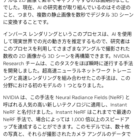
アルな 2D 画像で素早くキャプチャするのは画期的なこと
でした。現在、AI の研究者が取り組んでいるのはその逆の
こと、つまり、複数の静止画像を数秒でデジタル 3D シーン
に変換することです。
インバース レンダリングというこのプロセスは、AI を使用
して現実世界での光の動き方を推定するもので、研究者は
このプロセスを利用してさまざまなアングルで撮影された
数枚の 2D 画像から 3D シーンを再構築できます。NVIDIA
Research チームは、このタスクをほぼ瞬時に遂行する手法
を開発しました。超高速ニューラルネットワーク トレーニ
ングと高速レンダリングを組み合わせたこの手法は、この
分野における初のモデルの 1 つとなりました。
NVIDIA は、この手法を Neural Radiance Fields (NeRF) と
呼ばれる人気の高い新しいテクノロジに適用し、Instant
NeRF と名付けました。Instant NeRF はこれまでで最速の
NeRF 手法で、場合によっては 1,000 倍以上のスピードア
ップを達成することができます。このモデルでは、数十枚
の写真と、それらが撮影されたカメラ アングルのデータで