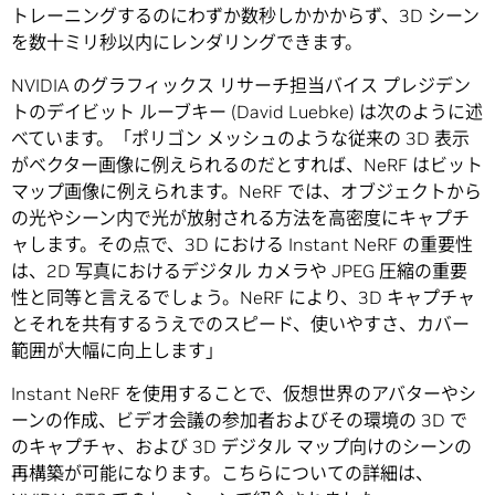
トレーニングするのにわずか数秒しかかからず、3D シーン
を数十ミリ秒以内にレンダリングできます。
NVIDIA のグラフィックス リサーチ担当バイス プレジデン
トのデイビット ルーブキー (David Luebke) は次のように述
べています。「ポリゴン メッシュのような従来の 3D 表示
がベクター画像に例えられるのだとすれば、NeRF はビット
マップ画像に例えられます。NeRF では、オブジェクトから
の光やシーン内で光が放射される方法を高密度にキャプチ
ャします。その点で、3D における Instant NeRF の重要性
は、2D 写真におけるデジタル カメラや JPEG 圧縮の重要
性と同等と言えるでしょう。NeRF により、3D キャプチャ
とそれを共有するうえでのスピード、使いやすさ、カバー
範囲が大幅に向上します」
Instant NeRF を使用することで、仮想世界のアバターやシ
ーンの作成、ビデオ会議の参加者およびその環境の 3D で
のキャプチャ、および 3D デジタル マップ向けのシーンの
再構築が可能になります。こちらについての詳細は、