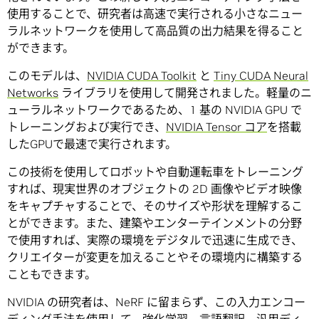
使用することで、研究者は高速で実行される小さなニュー
ラルネットワークを使用して高品質の出力結果を得ること
ができます。
このモデルは、
NVIDIA CUDA Toolkit
と
Tiny CUDA Neural
Networks
ライブラリを使用して開発されました。軽量のニ
ューラルネットワークであるため、1 基の NVIDIA GPU で
トレーニングおよび実行でき、
NVIDIA Tensor コア
を搭載
したGPUで最速で実行されます。
この技術を使用してロボットや自動運転車をトレーニング
すれば、現実世界のオブジェクトの 2D 画像やビデオ映像
をキャプチャすることで、そのサイズや形状を理解するこ
とができます。また、建築やエンターテインメントの分野
で使用すれば、実際の環境をデジタルで迅速に生成でき、
クリエイターが変更を加えることやその環境内に構築する
こともできます。
NVIDIA の研究者は、NeRF に留まらず、この入力エンコー
ディング手法を使用して、強化学習、言語翻訳、汎用ディ