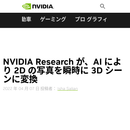
検索:
Skip
Toggle
to
Search
content
ター
自動車
ゲーミング
プロ グラフィックス
NVIDIA Research が、AI によ
り 2D の写真を瞬時に 3D シー
ンに変換
2022 年 04 月 07 日
投稿者：
Isha Salian