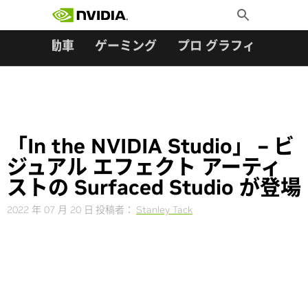
検索:
Skip
Toggle
to
Search
content
ター
自動車
ゲーミング
プロ グラフィックス
「In the NVIDIA Studio」 – ビ
ジュアル エフェクト アーティ
ストの Surfaced Studio が登場
2022 年 07 月 20 日
投稿者：
Stanley Tack