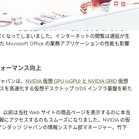
ラフィック の Web サイトは、十分な速度と信頼性が必要
そううまくはいきませんでした。
に IT を近代化するため、VDIを導入しました。しかし、
に遅くなってしまいました。インターネットの閲覧は遅延が生
 といった Microsoft Office の業務アプリケーションの性能も影響
のパフォーマンス向上
ジャパンは、
NVIDIA 仮想 GPU (vGPU) と NVIDIA GRID 仮想
を高速化する仮想デスクトップ (VDI) インフラ基盤を新た
。以前は当社 Web サイトの商品ページを表示するのに本当
にアクセスするのもスムーズになりました。NVIDIA の仮
ーゲンダッツ ジャパンの情報システム部マネージャー、竹下