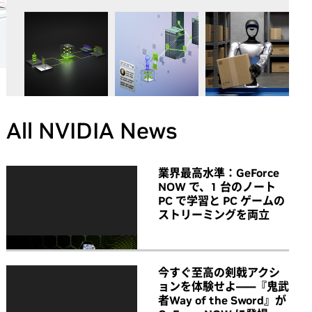
All NVIDIA News
業界最高水準：GeForce
NOW で、1 台のノート
PC で学習と PC ゲームの
ストリーミングを両立
今すぐ至高の剣戟アクシ
ョンを体験せよ――『鬼武
者Way of the Sword』が