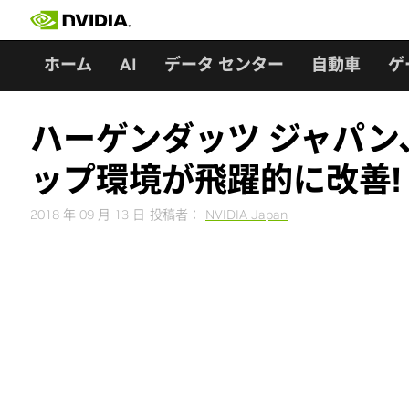
Skip
to
content
ホーム
AI
データ センター
自動車
ゲ
ハーゲンダッツ ジャパン、
ップ環境が飛躍的に改善!
2018 年 09 月 13 日
投稿者：
NVIDIA Japan