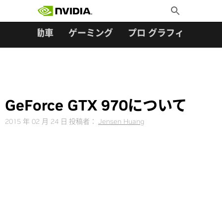
検索:
Skip
Toggle
to
Search
content
ター
自動車
ゲーミング
プロ グラフィックス
GeForce GTX 970について
2015 年 02 月 24 日
投稿者：
Jensen Huang