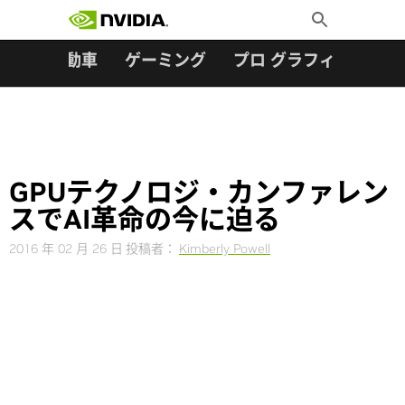
検索:
Skip
Toggle
to
Search
content
ター
自動車
ゲーミング
プロ グラフィックス
GPUテクノロジ・カンファレン
スでAI革命の今に迫る
2016 年 02 月 26 日
投稿者：
Kimberly Powell