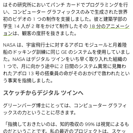
はその研究所においてパンチ カードでプログラミングを行
い、コンピューター グラフィックスのみで生成された世界
初のビデオの 1 つの制作を支援しました。彼と建築学部の
学生 14 人が 2 年をかけて制作したその
18 分のアニメーシ
ョン
は、観客の度肝を抜きました。
NASA は、宇宙飛行士に対するアポロ モジュールと月着陸
船のドッキング訓練に同じ GE のシステムを使用していまし
た。NASA はデジタル ツインをいち早く取り入れた組織の
1 つで、月に向かう途中に 2 日間のシステム異常に見舞わ
れたアポロ 13 号の搭乗員の命がそのおかげで救われたとい
う事実を指摘しました。
スケッチからデジタル ツインへ
グリーンバーグ博士にとっては、コンピューター グラフィ
ックスの力ということに尽きます。
「指摘しておきたいのは、知的吸収の 99% は視覚によるも
のだということです。私の最近のプロジェクトは、スケッ