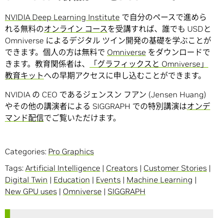
NVIDIA Deep Learning Institute
で自分のペースで進めら
れる無料の
オンライン コース
を受講すれば、誰でも USDと
Omniverse によるデジタル ツイン開発の基礎を学ぶことが
できます。個人の方は無料で
Omniverse
をダウンロードで
きます。教育関係者は、
「グラフィックスと Omniverse」
教育キット
への早期アクセスに申し込むことができます。
NVIDIA の CEO であるジェンスン フアン (Jensen Huang)
やその他の講演者による SIGGRAPH での特別講演は
オンデ
マンド配信
でご覧いただけます。
Categories:
Pro Graphics
Tags:
Artificial Intelligence
|
Creators
|
Customer Stories
|
Digital Twin
|
Education
|
Events
|
Machine Learning
|
New GPU uses
|
Omniverse
|
SIGGRAPH