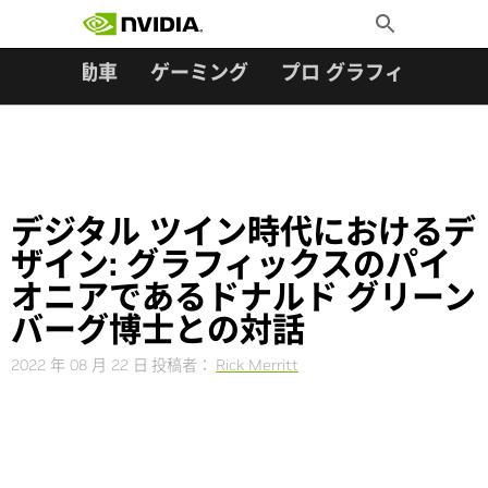
検索:
Skip
Toggle
to
Search
content
ター
自動車
ゲーミング
プロ グラフィックス
デジタル ツイン時代におけるデ
ザイン: グラフィックスのパイ
オニアであるドナルド グリーン
バーグ博士との対話
2022 年 08 月 22 日
投稿者：
Rick Merritt