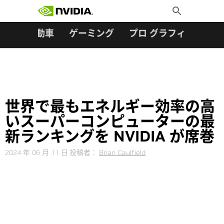
検索:
Skip
Toggle
to
Search
content
ター
自動車
ゲーミング
プロ グラフィックス
世界で最もエネルギー効率の高
いスーパーコンピューターの最
新ランキングを NVIDIA が席巻
2024 年 06 月 11 日
投稿者：
Brian Caulfield