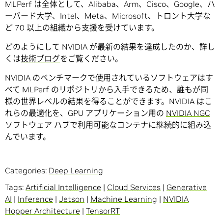
MLPerf は全体として、Alibaba、Arm、Cisco、Google、ハ
ーバード大学、Intel、Meta、Microsoft、トロント大学な
ど 70 以上の組織から支援を受けています。
どのようにして NVIDIA が最新の結果を達成したのか、詳し
くは
技術ブログ
をご覧ください。
NVIDIA のベンチマークで使用されているソフトウェアはす
べて MLPerf のリポジトリから入手できるため、誰もが同
様の世界レベルの結果を得ることができます。NVIDIA はこ
れらの最適化を、GPU アプリケーション用の
NVIDIA NGC
ソフトウェア ハブで利用可能なコンテナに継続的に組み込
んでいます。
Categories:
Deep Learning
Tags:
Artificial Intelligence
|
Cloud Services
|
Generative
AI
|
Inference
|
Jetson
|
Machine Learning
|
NVIDIA
Hopper Architecture
|
TensorRT