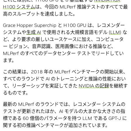
H100 システム
は、今回の MLPerf 推論テストのすべてで最
高のスループットを達成しました。
Grace Hopper Superchip と H100 GPU は、レコメンダー
システムや
生成 AI
で使用される大規模言語モデル (
LLM
) な
ど、より要求の厳しいユースケースに加え、コンピュータ
ー ビジョン、音声認識、医用画像における推論など、
MLPerf のすべてのデータセンター テストでリードしてい
ます。
この結果は、2018 年の MLPerf ベンチマークの開始以来、
すべてのラウンドで AI のトレーニングと推論の性能におい
て、リーダーシップを実証してきた
NVIDIA の記録
を継続す
るものです。
最新の MLPerf のラウンドでは、レコメンダー システムの
テストが更新されたほか、AI モデルの大まかな大きさの指
標である 60 億個のパラメータを持つ LLM である GPT-J に
関する初の推論ベンチマークが追加されています。