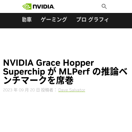
検索:
Skip
Toggle
to
Search
content
ター
自動車
ゲーミング
プロ グラフィックス
NVIDIA Grace Hopper
Superchip が MLPerf の推論ベ
ンチマークを席巻
2023 年 09 月 20 日
投稿者：
Dave Salvator