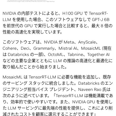
NVIDIA の内部テストによると、H100 GPU で TensorRT-
LLM を使用した場合、このソフトウェアなしで GPT-J 6B
を前世代の GPU で実行した場合と比較すると、最大 8 倍の
性能の高速化を実現しています。
このソフトウェアは、NVIDIA が Meta、AnyScale、
Cohere、Deci、Grammarly、Mistral AI、MosaicML (現在
は Databricks の一部)、OctoML、Tabnine、Together AI
などの主要な企業とともに LLM の推論の高速化と最適化に
取り組んだことから始まりました。
MosaicML は TensorRT-LLM に必要な機能を追加し、既存
のサービング スタックに統合しました。Databricks のエン
ジニアリング担当バイス プレジデント、Naveen Rao 氏は
次のように述べています。「TensorRT-LLM は機能満載であ
り、効率的で使いやすいです。また、NVIDIA GPU を使用し
た LLM サービングに最先端の性能を提供し、これにより削
減されたコストを顧客に還元することができます」