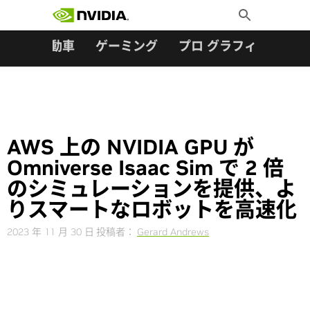
検索:
Skip
Toggle
to
Search
content
ター
自動車
ゲーミング
プロ グラフィックス
AWS 上の NVIDIA GPU が
Omniverse Isaac Sim で 2 倍
のシミュレーションを提供、よ
りスマートなロボットを高速化
2023 年 11 月 30 日
投稿者：
Gerard Andrews