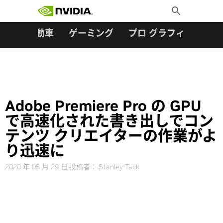
検索:
Skip
Toggle
to
Search
content
ター
自動車
ゲーミング
プロ グラフィックス
Adobe Premiere Pro の GPU
で高速化された書き出しでコン
テンツ クリエイターの作業がよ
り迅速に
2020 年 05 月 29 日
投稿者：
Stanley Tack