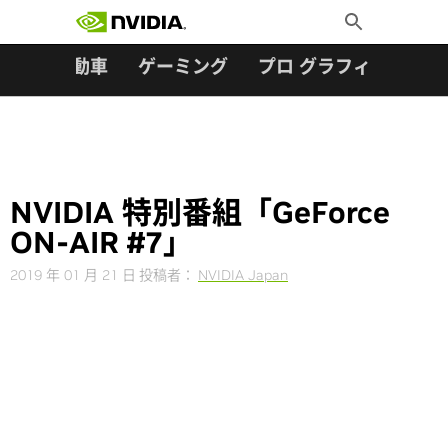
検索:
Skip
Toggle
to
Search
content
ター
自動車
ゲーミング
プロ グラフィックス
NVIDIA 特別番組「GeForce
ON-AIR #7」
2019 年 01 月 21 日
投稿者：
NVIDIA Japan