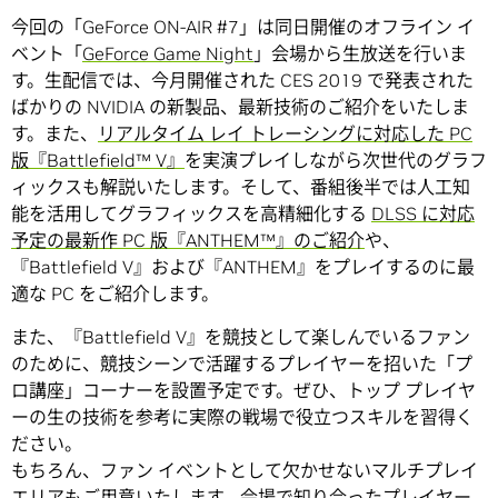
今回の「GeForce ON-AIR #7」は同日開催のオフライン イ
ベント「
GeForce Game Night
」会場から生放送を行いま
す。生配信では、今月開催された CES 2019 で発表された
ばかりの NVIDIA の新製品、最新技術のご紹介をいたしま
す。また、
リアルタイム レイ トレーシングに対応した PC
版『Battlefield™ V』
を実演プレイしながら次世代のグラフ
ィックスも解説いたします。そして、番組後半では人工知
能を活用してグラフィックスを高精細化する
DLSS に対応
予定の最新作 PC 版『ANTHEM™』のご紹介
や、
『Battlefield V』および『ANTHEM』をプレイするのに最
適な PC をご紹介します。
また、『Battlefield V』を競技として楽しんでいるファン
のために、競技シーンで活躍するプレイヤーを招いた「プ
ロ講座」コーナーを設置予定です。ぜひ、トップ プレイヤ
ーの生の技術を参考に実際の戦場で役立つスキルを習得く
ださい。
もちろん、ファン イベントとして欠かせないマルチプレイ
エリアもご用意いたします。会場で知り合ったプレイヤー