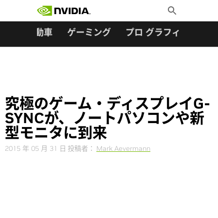
検索:
Skip
Toggle
to
Search
content
ター
自動車
ゲーミング
プロ グラフィックス
究極のゲーム・ディスプレイG-
SYNCが、ノートパソコンや新
型モニタに到来
2015 年 05 月 31 日
投稿者：
Mark Aevermann