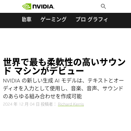
検索:
Skip
Toggle
to
Search
content
ター
自動車
ゲーミング
プロ グラフィックス
世界で最も柔軟性の高いサウン
ド マシンがデビュー
NVIDIA の新しい生成 AI モデルは、テキストとオー
ディオを入力として使用し、音楽、音声、サウンド
のあらゆる組み合わせを作成可能
2024 年 12 月 04 日
投稿者：
Richard Kerris