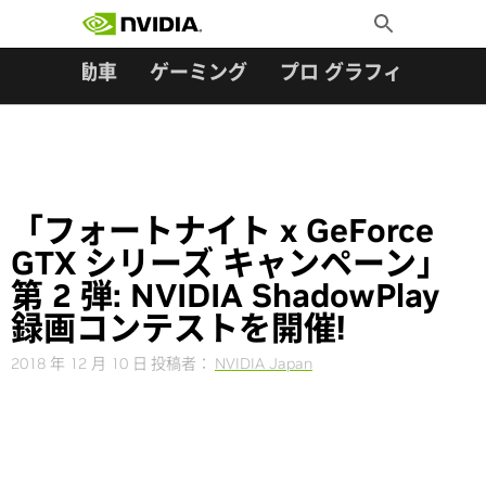
検索:
Skip
Toggle
to
Search
content
ター
自動車
ゲーミング
プロ グラフィックス
「フォートナイト x GeForce
GTX シリーズ キャンペーン」
第 2 弾: NVIDIA ShadowPlay
録画コンテストを開催!
2018 年 12 月 10 日
投稿者：
NVIDIA Japan