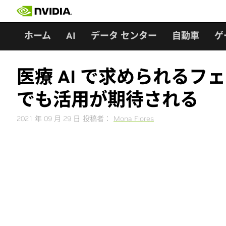
Skip
to
content
ホーム
AI
データ センター
自動車
ゲ
医療 AI で求められる
でも活用が期待される
2021 年 09 月 29 日
投稿者：
Mona Flores