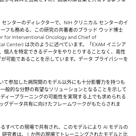
ー センターのディレクターで、NIH クリニカル センターのイ
チーフも務める、この研究の共著者のブラッド ウッド博士
er for Interventional Oncology and Chief of
NIH Clinical Center) は次のように述べています。「EXAM イニシア
、個人を特定できるデータをやりとりすることなく、高性
ングが可能であることを示しています。データ プライバシーを
測において参加した病院間のモデル以外にも十分影響力を持つも
が一般的な分野の有望なソリューションとなることを示して
I ディープラーニングの可能性を実現する上でも求められる
ッグデータ共有に向けたフレームワークがもたらされま
いるすべての現場で共有され、このモデルにより AI モデルの
た。研究者は、1 か所の現場でトレーニングされたモデルと比