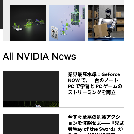
All NVIDIA News
業界最高水準：GeForce
NOW で、1 台のノート
PC で学習と PC ゲームの
ストリーミングを両立
今すぐ至高の剣戟アクシ
ョンを体験せよ――『鬼武
者Way of the Sword』が