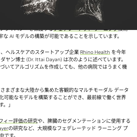
発できるということです。
dicine』で今月発表
されたコラボレーションは、機密データや
プライバシーを保護する
フェデレーテッド ラーニング
技術
な AI モデルの構築が可能であることを示しています。
 開発を主導し、ヘルスケアのスタートアップ企業
Rhino Health
を今年
士 (Dr. Ittai Dayan) は次のように述べています。
に基づいてアルゴリズムを作成しても、他の病院ではうまく機
、さまざまな大陸から集めた客観的なマルチモーダル データ
化可能なモデルを構築することができ、最前線で働く世界
す。」
ラフィー評価の研究
や、脾臓のセグメンテーションに使用する
yer
の研究など、大規模なフェデレーテッド ラーニング プ
中です。