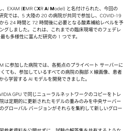
導し、EXAM (
E
MR C
X
R
A
I
M
odel) と名付けられた、今回の
い研究では、5 大陸の 20 の病院が共同で参加し、COVID-19
 24 時間と 72 時間後に必要となる酸素補給レベルを予
ングしました。これは、これまでの臨床現場でのフェデレ
最も多様性に富んだ研究の 1 つです。
AM に参加した病院では、各拠点のプライベート サーバーに
くても、参加しているすべての病院の胸部 X 線画像、患者
ら学習する AI モデルを開発できました。
IDIA GPU で同じニューラルネットワークのコピーをトレ
院は定期的に更新されたモデルの重みのみを中央サーバー
のグローバル バージョンがそれらを集約して新しいグロー
習参考資料を公開せずに、試験の解答集を共有するような