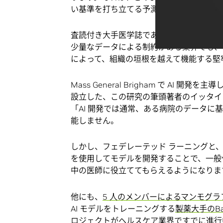
い基準を打ち立てる予測 AI モデルを開
査読付き大手医学誌である
『Nature Me
少量なデータによる制約がある業界でも、
によって、組織の垣根を越えて機能する堅牢
Mass General Brigham で AI
設立した、この研究の筆頭著者のイッタイ ダヤン博
「AI 開発では通常、ある病院のデータ
能しません。
しかし、フェデレーテッド ラーニングと
を使用してモデルを開発することで、一般
中の医師に役立ててもらえるようになりま
他にも、
5 人のメンバーによるマンモグ
AI モデルをトレーニングする
製薬大手のBa
ロジェクトがヘルスケア業界ですでに進行