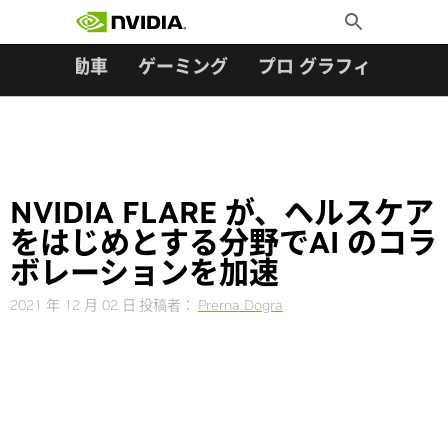
検索:
Skip
Toggle
to
Search
content
ター
自動車
ゲーミング
プロ グラフィックス
NVIDIA FLARE が、ヘルスケア
をはじめとする分野でAI のコラ
ボレーションを加速
2021 年 12 月 02 日
投稿者：
Prerna Dogra