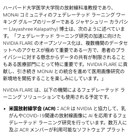
ハーバード大学医学大学院の放射線科准教授であり、
MONAI コミュニティのフェデレーテッド ラーニング ワー
キング グループのリーダーである ジャヤシュリー カラパシ
ー (Jayashree Kalapathy) 博士は、次のように述べていま
す。「フェデレーテッド ラーニング研究の加速に向けた
NVIDIA FLARE のオープンソース化は、複数機関のデータセ
ットへのアクセスが極めて重要である一方で、患者のプラ
イバシーに対する懸念からデータの共有が制限されること
もある医療部門にとって特に重要です。NVIDIA FLARE に貢
献し、引き続き MONAI との統合を進めて医用画像研究の
新境地を開拓することを楽しみにしています。」
NVIDIA FLARE は、以下の機関によるフェデレーテッド ラ
ーニング ソリューションでも使用される予定です。
米国放射線学会 (ACR)：
ACR は NVIDIA と協力して、乳
がんやCOVID-19関連の放射線画像に AI を応用するフェ
デレーテッド ラーニング研究を行っています。数万人に
及ぶ ACR メンバーが利用可能なソフトウェア プラット