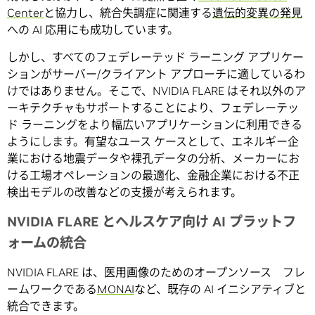
Center
と協力し、統合失調症に関連する
遺伝的変異の発見
への AI 応用にも成功しています。
しかし、すべてのフェデレーテッド ラーニング アプリケー
ションがサーバー/クライアント アプローチに適しているわ
けではありません。そこで、NVIDIA FLARE はそれ以外のア
ーキテクチャもサポートすることにより、フェデレーテッ
ド ラーニングをより幅広いアプリケーションに利用できる
ようにします。有望なユース ケースとして、エネルギー企
業における地震データや裸孔データの分析、メーカーにお
ける工場オペレーションの最適化、金融企業における不正
検出モデルの改善などの支援が考えられます。
NVIDIA FLARE とヘルスケア向け AI プラットフ
ォームの統合
NVIDIA FLARE は、医用画像のためのオープンソース フレ
ームワークである
MONAI
など、既存の AI イニシアティブと
統合できます。