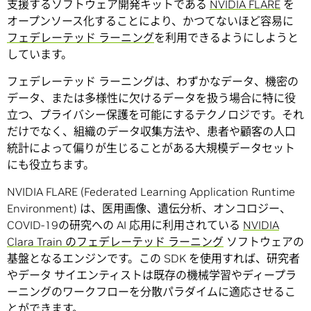
支援するソフトウェア開発キットである
NVIDIA FLARE
を
オープンソース化することにより、かつてないほど容易に
フェデレーテッド ラーニング
を利用できるようにしようと
しています。
フェデレーテッド ラーニングは、わずかなデータ、機密の
データ、または多様性に欠けるデータを扱う場合に特に役
立つ、プライバシー保護を可能にするテクノロジです。それ
だけでなく、組織のデータ収集方法や、患者や顧客の人口
統計によって偏りが生じることがある大規模データセット
にも役立ちます。
NVIDIA FLARE (Federated Learning Application Runtime
Environment) は、医用画像、遺伝分析、オンコロジー、
COVID-19の研究への AI 応用に利用されている
NVIDIA
Clara Train のフェデレーテッド ラーニング
ソフトウェアの
基盤となるエンジンです。この SDK を使用すれば、研究者
やデータ サイエンティストは既存の機械学習やディープラ
ーニングのワークフローを分散パラダイムに適応させるこ
とができます。