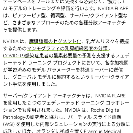
データベースをプールまたは交換する必要なく、協力して
AI モデルのトレーニングや評価を行います。NVIDIA FLARE
は、ピアツーピア型、循環型、サーバー/クライアント型な
ど、さまざまなアプローチのための各種分散アーキテクチ
ャを提供します。
NVIDIA は、
膵臓腫瘍のセグメント化
、乳がんリスクを把握
するための
マンモグラフィの乳房組織密度の分類
、
COVID-19感染症患者の酸素必要量の予測
を支援するフェデ
レーテッド ラーニング プロジェクトにおいて、各参加機関
が学習済みのモデル パラメーターを共通サーバーに送信
し、グローバル モデルに集約するというサーバー/クライア
ント手法を使用しました。
サーバー/クライアント アーキテクチャは、NVIDIA FLARE
を使用した 2 つのフェデレーテッド ラーニング コラボレー
ションでも使用されました。NVIDIA は、Roche Digital
Pathologyの研究者と協力し、バーチャル スライド画像
(WSI) を使用した内部シミュレーションの実行による分類に
成功したほか、オランダに拠点を置く
Erasmus Medical