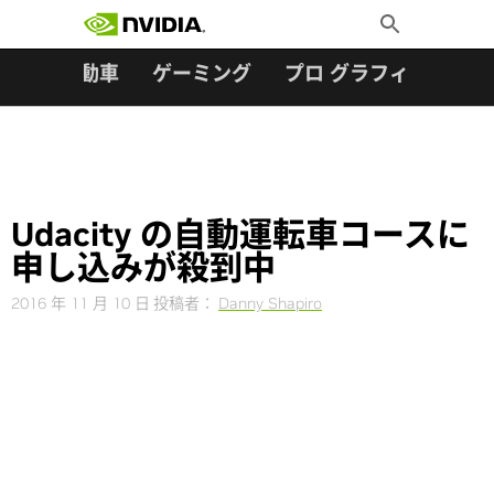
検索:
Skip
Toggle
to
Search
content
ター
自動車
ゲーミング
プロ グラフィックス
Udacity の自動運転車コースに
申し込みが殺到中
2016 年 11 月 10 日
投稿者：
Danny Shapiro