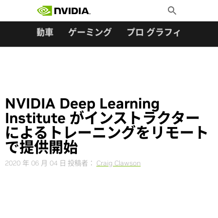
検索:
Skip
Toggle
to
Search
content
ター
自動車
ゲーミング
プロ グラフィックス
NVIDIA Deep Learning
Institute がインストラクター
によるトレーニングをリモート
で提供開始
2020 年 06 月 04 日
投稿者：
Craig Clawson