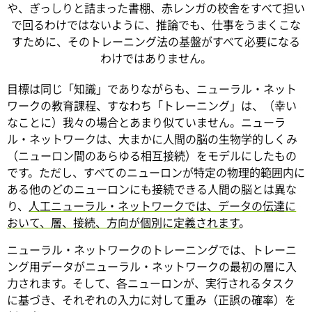
や、ぎっしりと詰まった書棚、赤レンガの校舎をすべて担い
で回るわけではないように、推論でも、仕事をうまくこな
すために、そのトレーニング法の基盤がすべて必要になる
わけではありません。
目標は同じ「知識」でありながらも、ニューラル・ネット
ワークの教育課程、すなわち「トレーニング」は、（幸い
なことに）我々の場合とあまり似ていません。ニューラ
ル・ネットワークは、大まかに人間の脳の生物学的しくみ
（ニューロン間のあらゆる相互接続）をモデルにしたもの
です。ただし、すべてのニューロンが特定の物理的範囲内に
ある他のどのニューロンにも接続できる人間の脳とは異な
り、
人工ニューラル・ネットワークでは、データの伝達に
おいて、層、接続、方向が個別に定義されます
。
ニューラル・ネットワークのトレーニングでは、トレーニ
ング用データがニューラル・ネットワークの最初の層に入
力されます。そして、各ニューロンが、実行されるタスク
に基づき、それぞれの入力に対して重み（正誤の確率）を