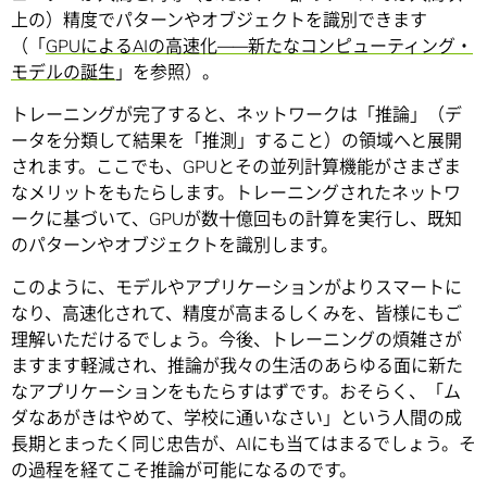
上の）精度でパターンやオブジェクトを識別できます
（「
GPUによるAIの高速化――新たなコンピューティング・
モデルの誕生
」を参照）。
トレーニングが完了すると、ネットワークは「推論」（デ
ータを分類して結果を「推測」すること）の領域へと展開
されます。ここでも、GPUとその並列計算機能がさまざま
なメリットをもたらします。トレーニングされたネットワ
ークに基づいて、GPUが数十億回もの計算を実行し、既知
のパターンやオブジェクトを識別します。
このように、モデルやアプリケーションがよりスマートに
なり、高速化されて、精度が高まるしくみを、皆様にもご
理解いただけるでしょう。今後、トレーニングの煩雑さが
ますます軽減され、推論が我々の生活のあらゆる面に新た
なアプリケーションをもたらすはずです。おそらく、「ム
ダなあがきはやめて、学校に通いなさい」という人間の成
長期とまったく同じ忠告が、AIにも当てはまるでしょう。そ
の過程を経てこそ推論が可能になるのです。