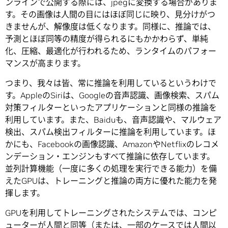
ンラインで公開する際には、jpegに変換する場合がありま
す。その画像は人間の目にはほぼ同じに映り、見分けがつ
きませんが、解像度は低くなります。同様に、推論では、
予測とほぼ同等の精度が得られるにもかかわらず、単純
化、圧縮、最適化が行われるため、ランタイムのパフォー
マンスが高まります。
つまり、我々は皆、常に推論を利用しているというわけで
す。AppleのSiriは、Googleの音声認識、画像検索、スパム
対策フィルターといったアプリケーションと同様の推論を
利用しています。また、Baiduも、音声認識や、マルウェア
検出、スパム検出フィルターに推論を利用しています。ほ
かにも、Facebookの画像認識、AmazonやNetflixのレコメ
ンデーション・エンジンもすべて推論に依存しています。
並列計算機能（一度に多くの処理を実行できる能力）を備
えたGPUは、トレーニングと推論の両方に優れた能力を発
揮します。
GPUを利用してトレーニングされたシステムでは、コンピ
ューターが人間と同等（または、一部のケースでは人間以