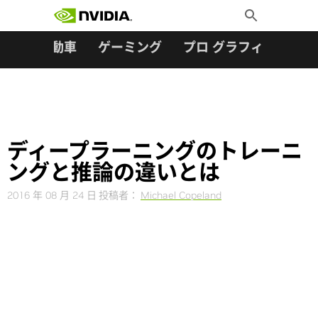
検索:
Skip
Toggle
to
Search
content
ター
自動車
ゲーミング
プロ グラフィックス
ディープラーニングのトレーニ
ングと推論の違いとは
2016 年 08 月 24 日
投稿者：
Michael Copeland