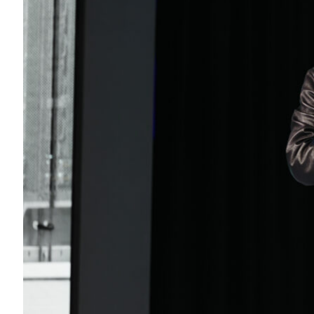
「既に大規模な AI 投資ブームが始まっ
む一部の企業では、既にその動きが見られ
は衰えていません」と Dell 氏は述べてい
続いて Dell の会長兼 CEO である Dell 
Huang) を基調講演のステージに迎えました。フ
テーションから、NVIDIA Vera Rubin NVL
リオが展示されていました。
「私たちは今、実用的な AI の時代に到
物線的に伸びている理由です。今では、数
が数日で、数日かかっていた作業が数時間
進ですが、必要な計算量は飛躍的に増大し
つまり、エンタープライズ AI は、パイロ
る段階へと移行したということです。そして
AI Factory with NVIDIA で
ジェントを安全に実行できます。