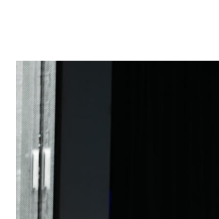
Share
NVIDIA Vera Rubin NVL72
により、エージェ
実行できます。エージェント サンドボッ
作し、企業のデータ クエリは Vera CPU で
Honeywell など 5,000 社の企業が Dell 
大規模な本番運用へと転換させています。
これが、今月の Dell Technologies Wor
全体での AI インフラへの投資額が 2030
消費量は同時期に 3,400% 増加すると