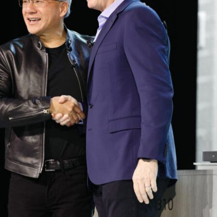
ており、生産性向上のブームも始まりつつあります。当社を含
ます。変化のスピードは放物線的に加速しており、その勢い
ます。
氏は、NVIDIA の創業者/CEO であるジェンスン フアン (Jensen
アンの背後には、Dell Pro Max with GB10 ワークス
72 を搭載した Dell PowerRack まで、NVIDIA のポートフォ
達しました。これこそが、需要が急騰している理由、まさに放
か月かかっていた作業が数週間で、数週間かかっていた作業
で済むようになりました。これは生産性の面では大きな前
ています」とフアンは述べています。
ット段階を終え、エージェント型 AI と推論を大規模に展開す
、その次の段階を支えるプラットフォームとなるのが Dell
す。このプラットフォームは、社内環境内でフロンティア モデルや自律エー