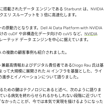
DIA に新たに搭載されたデータ エンジンである Starburst は、NVIDIA
おけるクエリ スループットを 3 倍に高速化します。
となります。Dell AI Data Platform with NVIDIA
cuDF や非構造化データ向けの cuVS など、
NVIDIA
ーテッド データ エンジンを中心に据えています。
 NVIDIA の複数の顧客事例も紹介されました。
ント兼最高情報およびデジタル責任者であるDiogo Rau 氏は基
A によって大規模に展開された AI インフラを基盤とした、ライ
I 主導の進歩とイノベーションについて語りました。
するための鍵はテクノロジにあると述べ、次のように語りま
ている病気を終わらせられるかもしれない段階に近づいて
過ぎなかったことが、今では本気で実現を描けるようになった