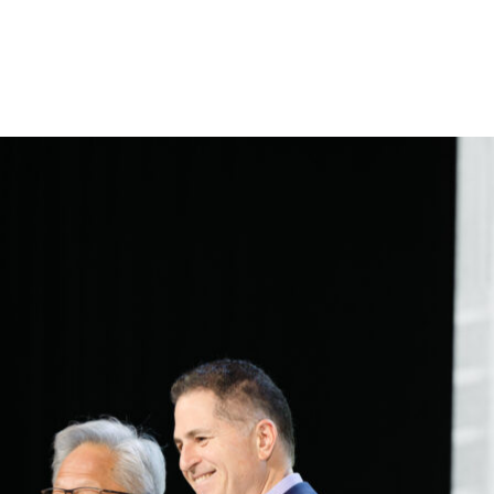
ント型 AI の推論をトークンあたり 10 分の 1 のコストで
クスは、
NVIDIA Vera
上で従来の CPU よりも 50% 高速に動
最大 3 倍高速化されます。そして、Lilly、Samsung、
AI Factory with NVIDIA 上で AI ワークロードを実行し、構想を
ld で Michael Dell 氏が示したビジョンです。Dell 氏は、世界
 年までに 3 兆から 4 兆ドルに達する可能性があり、トークン
予測されるとして、その規模感を示しました。