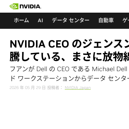
Skip
to
content
ホーム
AI
データ センター
自動車
ゲ
NVIDIA CEO のジェンスン
騰している、まさに放物
フアンが Dell の CEO である Michael 
ド ワークステーションからデータ セン
2026 年 05 月 29 日
投稿者：
NVIDIA Japan