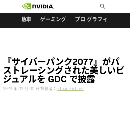
検索:
Skip
Toggle
to
Search
content
ター
自動車
ゲーミング
プロ グラフィックス
『サイバーパンク2077』がパ
ストレーシングされた美しいビ
ジュアルを GDC で披露
2023 年 03 月 30 日
投稿者：
Ethan Einhorn