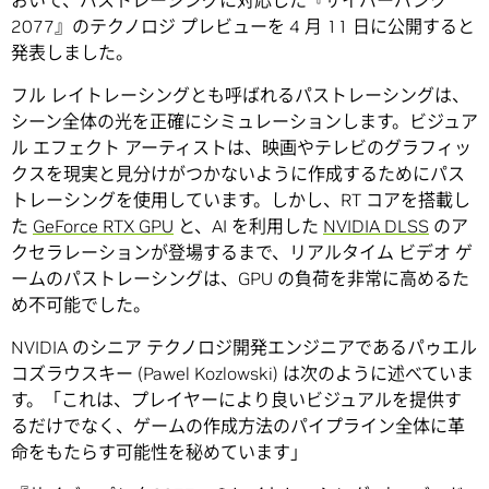
おいて、パストレーシングに対応した『サイバーパンク
2077』のテクノロジ プレビューを 4 月 11 日に公開すると
発表しました。
フル レイトレーシングとも呼ばれるパストレーシングは、
シーン全体の光を正確にシミュレーションします。ビジュア
ル エフェクト アーティストは、映画やテレビのグラフィッ
クスを現実と見分けがつかないように作成するためにパス
トレーシングを使用しています。しかし、RT コアを搭載し
た
GeForce RTX GPU
と、AI を利用した
NVIDIA DLSS
のア
クセラレーションが登場するまで、リアルタイム ビデオ ゲ
ームのパストレーシングは、GPU の負荷を非常に高めるた
め不可能でした。
NVIDIA のシニア テクノロジ開発エンジニアであるパゥエル
コズラウスキー (Pawel Kozlowski) は次のように述べていま
す。「これは、プレイヤーにより良いビジュアルを提供す
るだけでなく、ゲームの作成方法のパイプライン全体に革
命をもたらす可能性を秘めています」