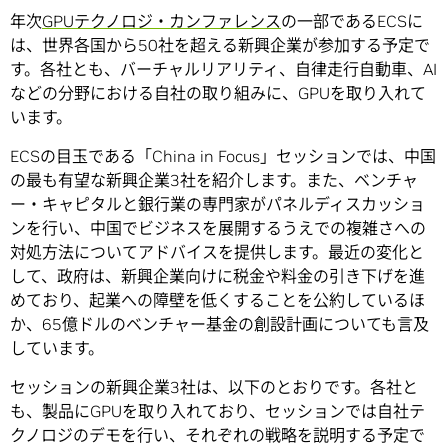
年次
GPUテクノロジ・カンファレンス
の一部であるECSに
は、世界各国から50社を超える新興企業が参加する予定で
す。各社とも、バーチャルリアリティ、自律走行自動車、AI
などの分野における自社の取り組みに、GPUを取り入れて
います。
ECSの目玉である「China in Focus」セッションでは、中国
の最も有望な新興企業3社を紹介します。また、ベンチャ
ー・キャピタルと銀行業の専門家がパネルディスカッショ
ンを行い、中国でビジネスを展開するうえでの複雑さへの
対処方法についてアドバイスを提供します。最近の変化と
して、政府は、新興企業向けに税金や料金の引き下げを進
めており、起業への障壁を低くすることを公約しているほ
か、65億ドルのベンチャー基金の創設計画についても言及
しています。
セッションの新興企業3社は、以下のとおりです。各社と
も、製品にGPUを取り入れており、セッションでは自社テ
クノロジのデモを行い、それぞれの戦略を説明する予定で