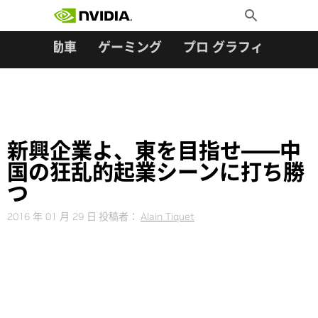
検索:
Skip
Toggle
to
Search
content
ター
自動車
ゲーミング
プロ グラフィックス
新興企業よ、東を目指せ――中
国の狂乱的起業シーンに打ち勝
つ
2016 年 01 月 29 日
投稿者：
Alain Tiquet