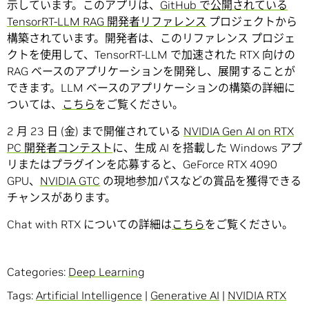
示しています。このアプリは、
GitHub で公開されている
TensorRT-LLM RAG 開発者リファレンス
プロジェクトから
構築されています。開発者は、このリファレンス プロジェ
クトを使用して、TensorRT-LLM で加速された RTX 向けの
RAG ベースのアプリケーションを開発し、展開することが
できます。LLM ベースのアプリケーションの構築の詳細に
ついては、
こちら
をご覧ください。
2 月 23 日 (金) まで開催されている
NVIDIA Gen AI on RTX
PC 開発者コンテスト
に、生成 AI を搭載した Windows アプ
リまたはプラグインを応募すると、GeForce RTX 4090
GPU、
NVIDIA GTC
の現地参加パスなどの賞品を獲得できる
チャンスがあります。
Chat with RTX についての詳細は
こちら
をご覧ください。
Categories:
Deep Learning
Tags:
Artificial Intelligence
|
Generative AI
|
NVIDIA RTX