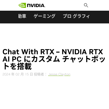
検索:
Skip
Toggle
to
Search
content
ター
自動車
ゲーミング
プロ グラフィックス
Chat With RTX – NVIDIA RTX
AI PC にカスタム チャットボッ
トを搭載
2024 年 02 月 15 日
投稿者：
Jesse Clayton