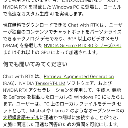
って利用されています。今、これらの画期的なツールが、
NVIDIA RTX
を搭載した Windows PC に登場し、ローカル
で高速なカスタム
生成 AI
を実現します。
現在無料で
ダウンロード
できる
Chat with RTX
は、ユーザ
ーが独自のコンテンツでチャットボットをパーソナライズ
できるテクノロジ デモであり、8GB 以上のビデオメモリ
(VRAM) を搭載した
NVIDIA GeForce RTX 30 シリーズGPU
またはそれ以上の GPU によって加速されます。
何でも聞いてみてください
Chat with RTX は、
Retrieval Augmented Generation
(RAG)、NVIDIA
TensorRT-LLM
ソフトウェア、および
NVIDIA RTX アクセラレーションを使用して、生成 AI 機能
を GeForce を搭載したローカルの Windows PC にもたらし
ます。ユーザーは、PC 上のローカル ファイルをデータ セ
ットとして、Mistral や Llama 2 のようなオープンソースの
大規模言語モデル
に迅速かつ簡単に接続することができ、
文脈に関連した迅速な回答のための質問を可能にします。