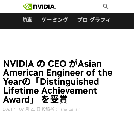
検索:
Skip
Toggle
to
Search
content
ター
自動車
ゲーミング
プロ グラフィックス
NVIDIA の CEO がAsian
American Engineer of the
Yearの「Distinguished
Lifetime Achievement
Award」 を受賞
2021 年 07 月 28 日
投稿者：
Isha Salian