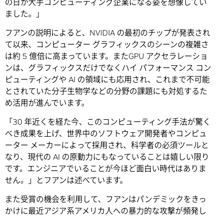
の日か大手コンピューティング企業になる姿を想像してい
ました。」
フアンの説明によると、NVIDIA の最初のチップが発表され
て以来、コンピューター グラフィックスのシーンの複雑さ
は約 5 億倍に高まっています。またGPU アクセラレーショ
ンは、グラフィックスだけでなくハイ パフォーマンス コン
ピューティングや AI の領域にも応用され、これまで不可能
とされていた分子生物学などの分野の課題にも対処するた
め活用が進んでいます。
「30 年近くを経た今、このコンピューティング手法が驚く
べき成果を上げ、世界中のソフトウェア開発者やコンピュ
ーター メーカーによって採用され、科学者の必須ツールと
なり、現代の AI の原動力にもなっていることは嬉しい限り
です。エンジニアでいることが今ほど面白い時代はありま
せん。」とフアンは述べています。
また受賞の機会を利用して、フアンはパンデミックをきっ
かけに最近アジア系アメリカ人への暴力的な攻撃が頻発し