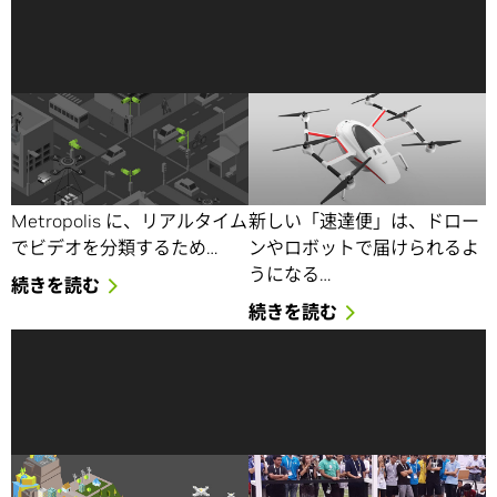
Alibaba と Huawei、
サインして、封をして、送
NVIDIA の Metropolis AI
って: JD X、ロジスティク
スマート シティ プラット
スや配送業に NVIDIA の
フォームを導入
AI を採用
Metropolis に、リアルタイム
新しい「速達便」は、ドロー
でビデオを分類するため…
ンやロボットで届けられるよ
うになる…
続きを読む
続きを読む
DGX システムが新時代の
ロボカップ2017: 生活支