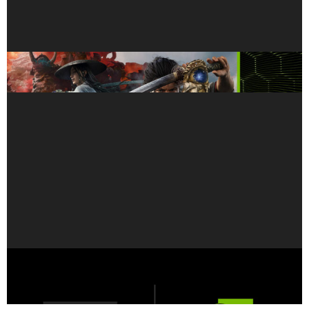
今すぐ至高の剣戟アクションを体験せよ――『鬼武者
Way of the Sword』が GeForce NOW に登場
Ilya Sutskever 氏が率いる Safe Superintelligence
Inc. とNVIDIA が、長期的な戦略的パートナーシッ
プを発表