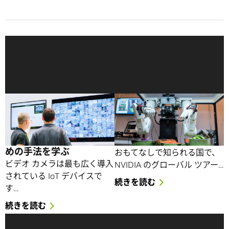
GTCにおけるインテリジ
ロボットの多彩なライン
ェント ビデオ解析のセッ
ナップ: 多くの驚異的なメ
ション：よりスマートで
カが GTC Japan で成功を
安全な空間を構築するた
収める
めの手法を学ぶ
おもてなしで知られる国で、
ビデオ カメラは最も広く導入
NVIDIA のグローバル ツアー…
されている IoT デバイスで
続きを読む
す…
続きを読む