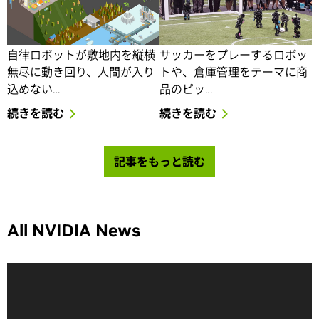
産業用スマートマシンの
援から倉庫管理まで、ロ
原動力に: GE スタートア
ボットを支える NVIDIA
ップによる AI サービス
のテクノロジ
自律ロボットが敷地内を縦横
サッカーをプレーするロボッ
無尽に動き回り、人間が入り
トや、倉庫管理をテーマに商
込めない…
品のピッ…
続きを読む
続きを読む
記事をもっと読む
All NVIDIA News