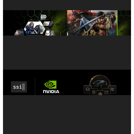
業界最高水準：GeForce
今すぐ至高の剣戟アクション
NOW で、1 台のノート PC で
を体験せよ――『鬼武者Way
学習と PC ゲームのストリー
of the Sword』が GeForce
ミングを両立
NOW に登場
Ilya Sutskever 氏が率いる
ロボタクシーや自動運転車向
Safe Superintelligence Inc.
けの最先端オープン モデルで
とNVIDIA が、長期的な戦略
ある NVIDIA Alpamayo 2
的パートナーシップを発表
Super が、商用利用可能に