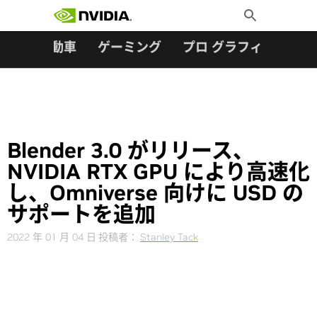
検索:
Skip
Toggle
to
Search
content
ター
自動車
ゲーミング
プロ グラフィックス
Blender 3.0 がリリース、
NVIDIA RTX GPU により高速化
し、Omniverse 向けに USD の
サポートを追加
2022 年 01 月 04 日
投稿者：
Stanley Tack