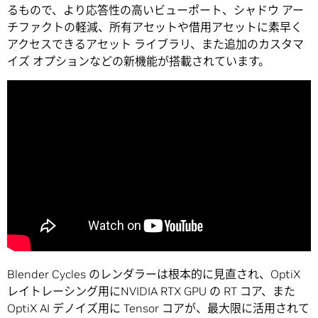
るもので、より応答性の高いビューポート、シャドウ アー
チファクトの軽減、所有アセットや借用アセットに素早く
アクセスできるアセット ライブラリ、また追加のカスタマ
イズ オプションなどの新機能が搭載されています。
Blender Cycles のレンダラーは根本的に見直され、OptiX
レイトレーシング用にNVIDIA RTX GPU の RT コア、また
OptiX AI デノイズ用に Tensor コアが、最大限に活用されて